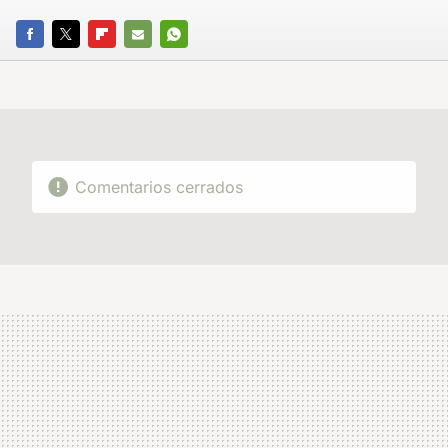
FACEBOOK
TWITTER
FLIPBOARD
E-
WHATSAPP
MAIL
Comentarios cerrados