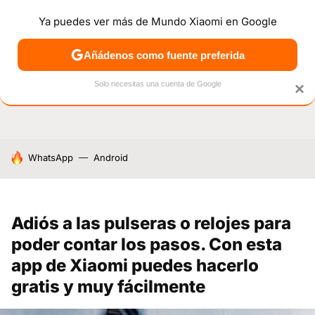
Ya puedes ver más de Mundo Xiaomi en Google
NOTICIAS
MÓVILES
TUTORIALES
OFERTAS
ANÁL
Añádenos como fuente preferida
Solo necesitas una cuenta de Google
×
HOY SE HABLA DE
WhatsApp
Android
Adiós a las pulseras o relojes para
poder contar los pasos. Con esta
app de Xiaomi puedes hacerlo
gratis y muy fácilmente