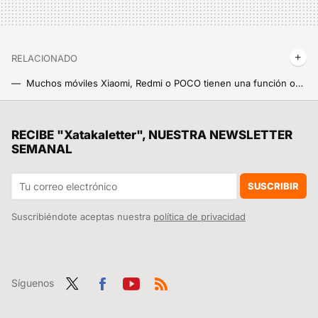
RELACIONADO
Muchos móviles Xiaomi, Redmi o POCO tienen una función oculta que poca gente conoce. Te vas a ahorrar lo de tener que comprarte un reloj inteligente
Android Auto esconde una función prohibida que es muy fácil de desbloquear. Así puedes hacerlo
He descubierto cómo activar la bandera de WhatsApp y te cuento para qué sirve para que no lo hagas tú también
RECIBE "Xatakaletter", NUESTRA NEWSLETTER
SEMANAL
La función "oculta" que Xiaomi integra en la ROM China de HyperOS y te da información clave sobre tu batería. Así la puedes encontrar en la ROM Global
Xiaomi presenta el precioso CIVI 5 Pro, un gama media "a la altura del iPhone" tan bonito y Premium como otros el doble de caros
SUSCRIBIR
Suscribiéndote aceptas nuestra
política de privacidad
Síguenos
Twit
Fac
You
RSS