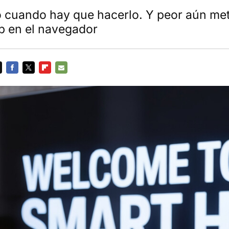
 cuando hay que hacerlo. Y peor aún me
b en el navegador
FACEBOOK
TWITTER
FLIPBOARD
E-
MAIL