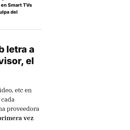
e en Smart TVs
ulpa del
 letra a
isor, el
ideo, etc en
 cada
una proveedora
primera vez