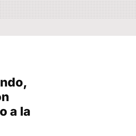
ando,
ón
o a la