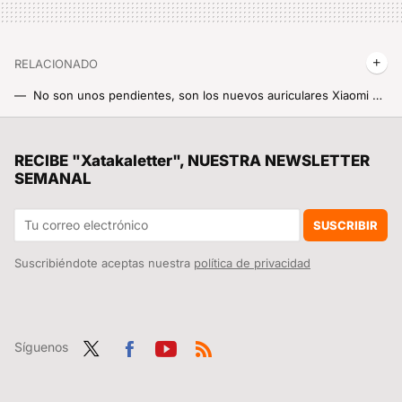
RELACIONADO
No son unos pendientes, son los nuevos auriculares Xiaomi que se apuntan a la tendencia 'clip' que está pegando fuerte
Auriculares que traducen idiomas, graban y evitan fugas de sonido. Y encima con un diseño revolucionario
Los estadios de España quieren llegar a tiempo al Mundial 2030. El problema es quién lo paga
RECIBE "Xatakaletter", NUESTRA NEWSLETTER
SEMANAL
El caso del técnico de reparaciones de Valladolid que robaba vídeos de WhatsApp y que le da más valor aún a esta función de HyperOS en tu Xiaomi
Ya es oficial: Así es el REDMI Note 17 Pro, un rey sin rival en su gama y el Xiaomi más resistente
SUSCRIBIR
Suscribiéndote aceptas nuestra
política de privacidad
Síguenos
Twit
Fac
You
RSS