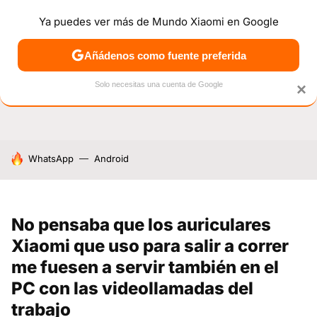
Ya puedes ver más de Mundo Xiaomi en Google
NOTICIAS
MÓVILES
TUTORIALES
OFERTAS
ANÁL
Añádenos como fuente preferida
Solo necesitas una cuenta de Google
×
HOY SE HABLA DE
WhatsApp
Android
No pensaba que los auriculares
Xiaomi que uso para salir a correr
me fuesen a servir también en el
PC con las videollamadas del
trabajo