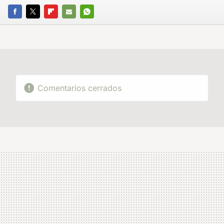
FACEBOOK
TWITTER
FLIPBOARD
E-
WHATSAPP
MAIL
Comentarios cerrados