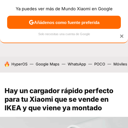
Ya puedes ver más de Mundo Xiaomi en Google
NOTICIAS
MÓVILES
TUTORIALES
OFERTAS
ANÁL
Añádenos como fuente preferida
Solo necesitas una cuenta de Google
×
HOY SE HABLA DE
HyperOS
Google Maps
WhatsApp
POCO
Móviles
Hay un cargador rápido perfecto
para tu Xiaomi que se vende en
IKEA y que viene ya montado