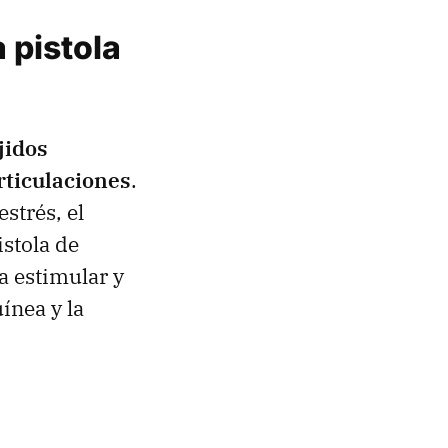
 pistola
jidos
rticulaciones
.
strés, el
istola de
a estimular y
ínea y la