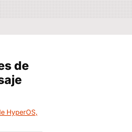
es de
saje
 de HyperOS,