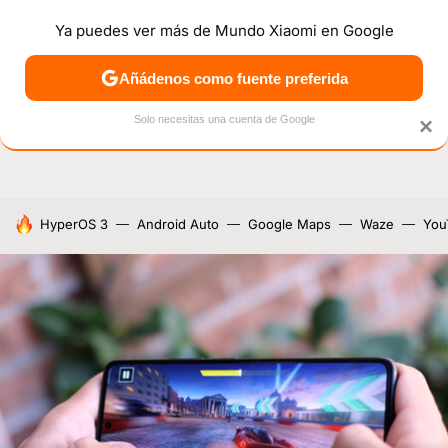
Ya puedes ver más de Mundo Xiaomi en Google
NOTICIAS
MÓVILES
TUTORIALES
OFERTAS
ANÁL
Añádenos como fuente preferida
Solo necesitas una cuenta de Google
×
HOY SE HABLA DE
HyperOS 3
Android Auto
Google Maps
Waze
You