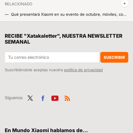
RELACIONADO
Qué presentará Xiaomi en su evento de octubre, móviles, coches y el nuevo HyperOS
Así es el curioso día festivo de China que el CEO de Xiaomi no se pierde por nada del mundo
Lo último de Nothing es revivir uno de los exitazos de Nokia: el mítico Snake
RECIBE "Xatakaletter", NUESTRA NEWSLETTER
SEMANAL
¿Sabías que existe la estafa del Bizum inverso? Así es cómo te atrapan
De acuerdo, no es ni Google Maps ni Waze, pero esta app gratuita tiene funciones chulísimas, y ahora también una exclusiva que es una pasada
SUSCRIBIR
Suscribiéndote aceptas nuestra
política de privacidad
Síguenos
Twit
Fac
You
RSS
ter
ebo
tub
ok
e
En Mundo Xiaomi hablamos de...