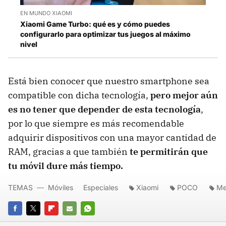
EN MUNDO XIAOMI
Xiaomi Game Turbo: qué es y cómo puedes
configurarlo para optimizar tus juegos al máximo
nivel
Está bien conocer que nuestro smartphone sea
compatible con dicha tecnología,
pero mejor aún
es no tener que depender de esta tecnología
,
por lo que siempre es más recomendable
adquirir dispositivos con una mayor cantidad de
RAM, gracias a que también
te permitirán que
tu móvil dure más tiempo.
TEMAS
Móviles
Especiales
Xiaomi
POCO
Me
FACEBOOK
TWITTER
FLIPBOARD
E-
WHATSAPP