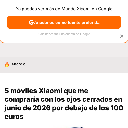
Ya puedes ver más de Mundo Xiaomi en Google
NOTICIAS
MÓVILES
TUTORIALES
OFERTAS
ANÁL
Añádenos como fuente preferida
Solo necesitas una cuenta de Google
×
HOY SE HABLA DE
Android
5 móviles Xiaomi que me
compraría con los ojos cerrados en
junio de 2026 por debajo de los 100
euros