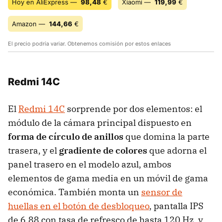
Hoy en AliExpress —
98,48
€
Xiaomi —
119,99
€
Amazon —
144,66
€
El precio podría variar. Obtenemos comisión por estos enlaces
Redmi 14C
El
Redmi 14C
sorprende por dos elementos: el
módulo de la cámara principal dispuesto en
forma de círculo de anillos
que domina la parte
trasera, y el
gradiente de colores
que adorna el
panel trasero en el modelo azul, ambos
elementos de gama media en un móvil de gama
económica. También monta un
sensor de
huellas en el botón de desbloqueo
, pantalla IPS
de 6,88 con tasa de refresco de hasta 120 Hz, y