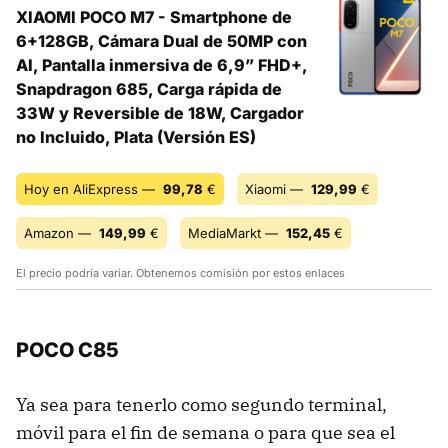
XIAOMI POCO M7 - Smartphone de
6+128GB, Cámara Dual de 50MP con
AI, Pantalla inmersiva de 6,9” FHD+,
Snapdragon 685, Carga rápida de
33W y Reversible de 18W, Cargador
no Incluido, Plata (Versión ES)
Hoy en AliExpress —
99,78
€
Xiaomi —
129,99
€
Amazon —
149,99
€
MediaMarkt —
152,45
€
El precio podría variar. Obtenemos comisión por estos enlaces
POCO C85
Ya sea para tenerlo como segundo terminal,
móvil para el fin de semana o para que sea el