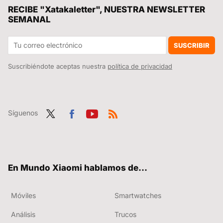
La película de superhéroes más taquillera de la historia vuelve a los cines para repetir el éxito con una versión más larga
RECIBE "Xatakaletter", NUESTRA NEWSLETTER
SEMANAL
Teléfonos REDMI a mitad de precio, relojes rebajadísimos, tablets pepino por poco dinero y mucho más: Cazando Gangas
La mejor oferta de la semana: el Xiaomi 17 baja tanto que se pone al mismo precio que el modelo 17T
SUSCRIBIR
Suscribiéndote aceptas nuestra
política de privacidad
Síguenos
Twit
Fac
You
RSS
ter
ebo
tub
ok
e
En Mundo Xiaomi hablamos de...
Móviles
Smartwatches
Análisis
Trucos