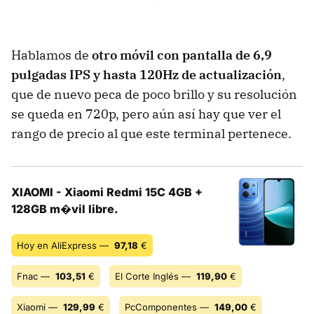
Hablamos de
otro móvil con pantalla de 6,9
pulgadas IPS y hasta 120Hz de actualización
,
que de nuevo peca de poco brillo y su resolución
se queda en 720p, pero aún así hay que ver el
rango de precio al que este terminal pertenece.
XIAOMI - Xiaomi Redmi 15C 4GB +
128GB m�vil libre.
Hoy en AliExpress —
97,18
€
Fnac —
103,51
€
El Corte Inglés —
119,90
€
Xiaomi —
129,99
€
PcComponentes —
149,00
€