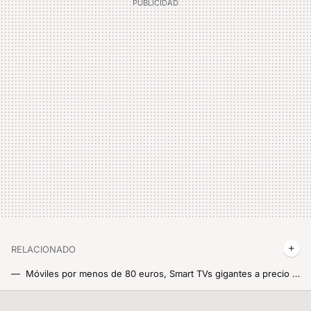
RELACIONADO
Móviles por menos de 80 euros, Smart TVs gigantes a precio de liquidación y proyectores de cine: Cazando Gangas
Móviles prácticamente regalados, auriculares desde 7€ y muchas ofertas: ya tenemos los descuentazos del Aniversario AliExpress, un Black Friday en mitad de marzo