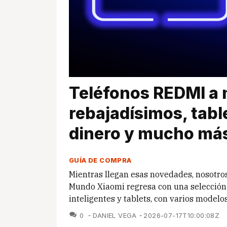
Teléfonos REDMI a m
rebajadísimos, tabl
dinero y mucho má
GUÍA DE COMPRA
Mientras llegan esas novedades, nosotr
Mundo Xiaomi regresa con una selección 
inteligentes y tablets, con varios model
COMENTARIOS
0
DANIEL VEGA
2026-07-17T10:00:08Z