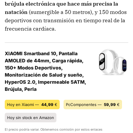
brújula electrónica que hace más precisa la
natación
(sumergible a 50 metros), y 150 modos
deportivos con transmisión en tiempo real de la
frecuencia cardíaca.
XIAOMI Smartband 10, Pantalla
AMOLED de 44mm, Carga rápida,
150+ Modos Deportivos,
Monitorización de Salud y sueño,
HyperOS 2.0, Impermeable 5ATM,
Brújula, Perla
Hoy en Xiaomi —
44,99
€
PcComponentes —
59,99
€
Hoy sin stock en Amazon
El precio podría variar. Obtenemos comisión por estos enlaces