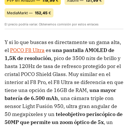
PVP en Amazon —
119,99
€
Xiaomi —
131,99
€
MediaMarkt —
152,45
€
El precio podría variar. Obtenemos comisión por estos enlaces
Y si lo que buscas es directamente un gama alta,
el
POCO F8 Ultra
es
una pantalla AMOLED de
1,5K de resolución
, pico de 3500 nits de brillo y
hasta 120Hz de tasa de refresco protegido por el
cristal POCO Shield Glass. Muy similar en el
interior al F8 Pro, el F8 Ultra se diferencia en que
tiene una opción de 16GB de RAM,
una mayor
batería de 6.500 mAh
, una cámara triple con
sensor Light Fusión 950, ultra gran angular de
50 megapíxeles y un
teleobjetivo periscópico de
50MP que permite un zoom óptico de 5x
, un