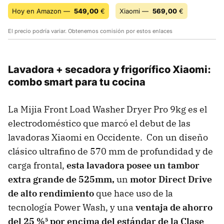
Hoy en Amazon —
549,00
€
Xiaomi —
569,00
€
El precio podría variar. Obtenemos comisión por estos enlaces
Lavadora + secadora y frigorífico Xiaomi:
combo smart para tu cocina
La Mijia Front Load Washer Dryer Pro 9kg es el
electrodoméstico que marcó el debut de las
lavadoras Xiaomi en Occidente. Con un diseño
clásico ultrafino de 570 mm de profundidad y de
carga frontal,
esta lavadora posee un tambor
extra grande de 525mm,
un
motor Direct Drive
de alto rendimiento
que hace uso de la
tecnología Power Wash, y una
ventaja de ahorro
del 25 %⁵ por encima del estándar de la Clase