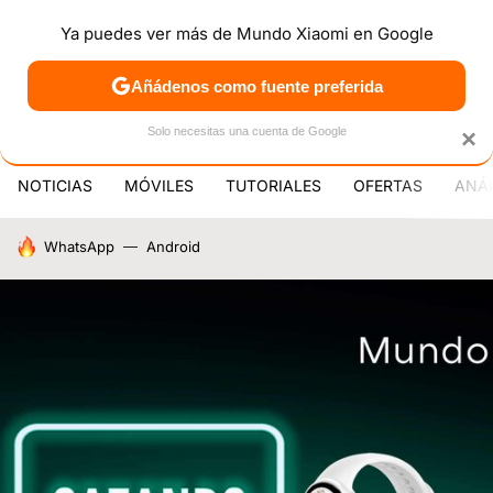
Ya puedes ver más de Mundo Xiaomi en Google
MENÚ
NUEVO
Añádenos como fuente preferida
PATROCINA
Solo necesitas una cuenta de Google
×
NOTICIAS
MÓVILES
TUTORIALES
OFERTAS
ANÁL
HOY SE HABLA DE
WhatsApp
Android