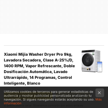
Xiaomi Mijia Washer Dryer Pro 9kg,
Lavadora Secadora, Clase A-25%/D,
1400 RPM, Vapor Refrescante, Doble
Dosificación Automática, Lavado
Ultrarrápido, 14 Programas, Control
Inteligente, Blanco
Utilizamos cookies de terceros para generar estadísticas de
audiencia y mostrar publicidad personalizada analizando tu
Hoy en Amazon —
599,00
€
Xiaomi —
599,00
€
navegación. Si sigues navegando estarás aceptando su uso.
Más
información
El precio podría variar. Obtenemos comisión por estos enlaces