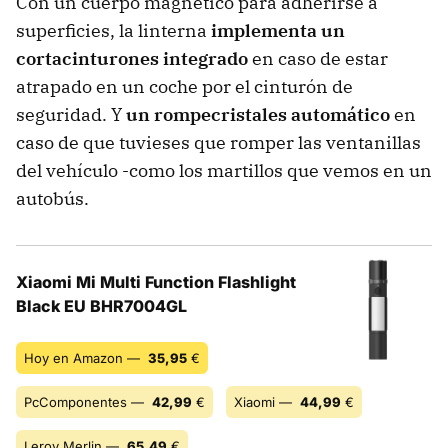
Con un cuerpo magnético para adherirse a
superficies, la linterna
implementa un
cortacinturones integrado
en caso de estar
atrapado en un coche por el cinturón de
seguridad. Y
un rompecristales automático
en
caso de que tuvieses que romper las ventanillas
del vehículo -como los martillos que vemos en un
autobús.
Xiaomi Mi Multi Function Flashlight
Black EU BHR7004GL
Hoy en Amazon —
35,95
€
PcComponentes —
42,99
€
Xiaomi —
44,99
€
Leroy Merlin —
65,49
€