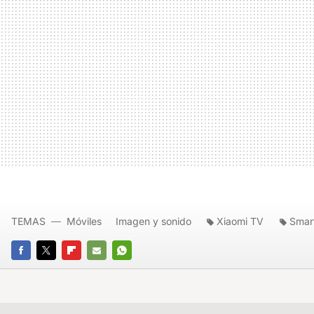
TEMAS
Móviles
Imagen y sonido
Xiaomi TV
Smar
FACEBOOK
TWITTER
FLIPBOARD
E-
WHATSAPP
MAIL