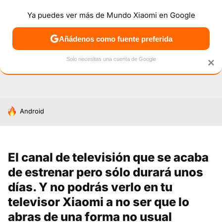
Ya puedes ver más de Mundo Xiaomi en Google
NOTICIAS
MÓVILES
TUTORIALES
OFERTAS
ANÁL
Añádenos como fuente preferida
Solo necesitas una cuenta de Google
×
HOY SE HABLA DE
Android
El canal de televisión que se acaba
de estrenar pero sólo durará unos
días. Y no podrás verlo en tu
televisor Xiaomi a no ser que lo
abras de una forma no usual