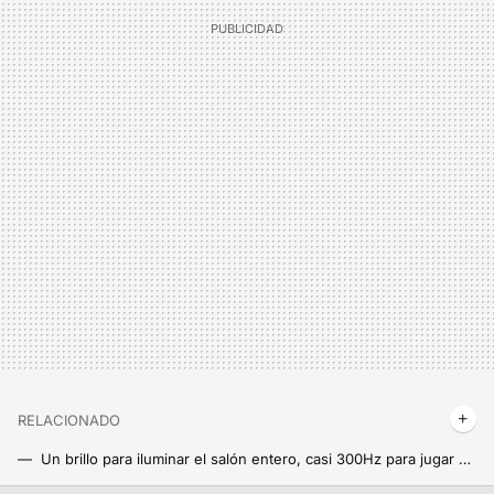
RELACIONADO
Un brillo para iluminar el salón entero, casi 300Hz para jugar online y hasta 100 pulgadas para parecer que estás en el cine: Nuevas Xiaomi TV S Mini LED 2026
Yo la llamo 'la cajita de la felicidad de Xiaomi', y me ha resucitado más de un televisor ya demasiado antiguo para los estándares actuales. El mejor gadget