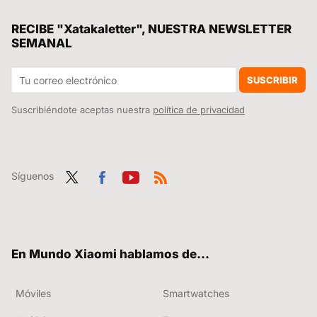
El mayor infierno cartográfico de España se llama Albarracín. También es el mejor enclave para ver el eclipse
RECIBE "Xatakaletter", NUESTRA NEWSLETTER
SEMANAL
El caso del técnico de reparaciones de Valladolid que robaba vídeos de WhatsApp y que le da más valor aún a esta función de HyperOS en tu Xiaomi
Ya es oficial: Así es el REDMI Note 17 Pro, un rey sin rival en su gama y el Xiaomi más resistente
SUSCRIBIR
Suscribiéndote aceptas nuestra
política de privacidad
Síguenos
Twit
Fac
You
RSS
ter
ebo
tub
ok
e
En Mundo Xiaomi hablamos de...
Móviles
Smartwatches