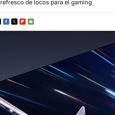
 refresco de locos para el gaming
FACEBOOK
TWITTER
FLIPBOARD
E-
MAIL