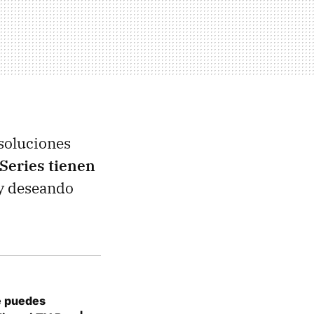
esoluciones
Series tienen
oy deseando
e puedes