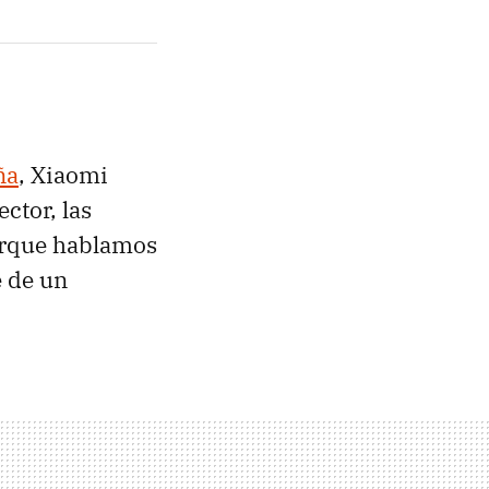
ña
, Xiaomi
ctor, las
orque hablamos
e de un