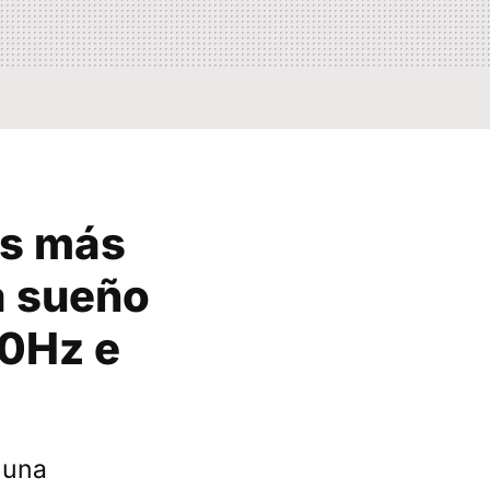
es más
a sueño
40Hz e
 una