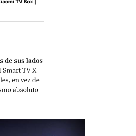
 Xiaomi TV Box |
s de sus lados
mi Smart TV X
les, en vez de
smo absoluto