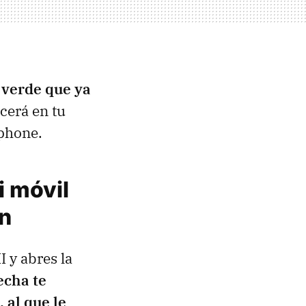
 verde que ya
ecerá en tu
tphone.
i móvil
an
 y abres la
echa te
 al que le