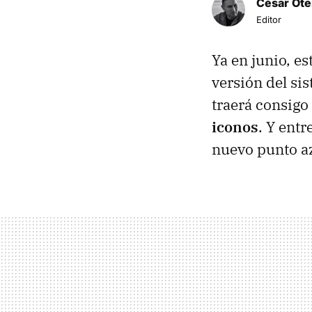
César Ote
Editor
Ya en junio, e
versión del si
traerá consigo
iconos
. Y entr
nuevo punto az