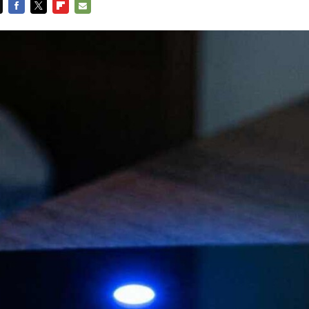
FACEBOOK
TWITTER
FLIPBOARD
E-
MAIL