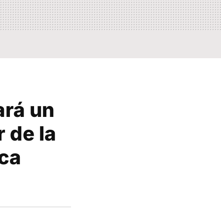
ará un
 de la
ica