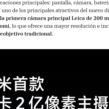
icaciones principales: pantalla, cámara, baterí
 uno de los principales atractivos del nuevo di
la primera cámara principal Leica de 200 m
aomi
, lo que ofrece una mayor resolución e in
eleobjetivo tradicional
.