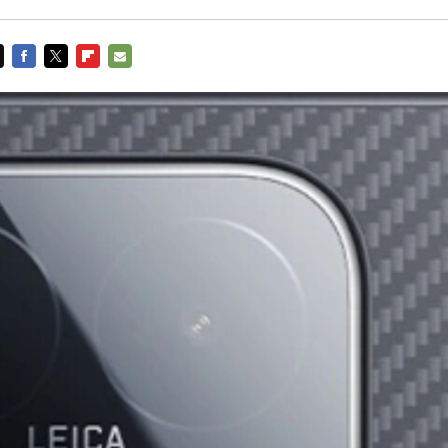
FACEBOOK
TWITTER
FLIPBOARD
E-
MAIL