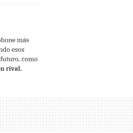
tphone más
endo esos
 futuro, como
n rival.