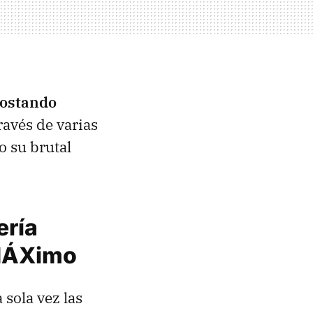
costando
ravés de varias
 su brutal
ería
 MÁXimo
 sola vez las