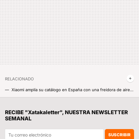
RELACIONADO
Xiaomi amplía su catálogo en España con una freidora de aire gigantesca: 12 litros para cocinar sin límites
Ray-Ban ya tiene un problema en España: las gafas inteligentes de Xiaomi llegan a un precio brutal y con muchas ganas de destronarlas
Siete días de ofertas en móviles de gama alta: MediaMarkt empieza nueva promo con teléfonos como el Galaxy S26 Ultra, el Pixel 10 y más
RECIBE "Xatakaletter", NUESTRA NEWSLETTER
SEMANAL
Xiaomi acelera su revolución robótica con un modelo capaz de inventar el entrenamiento mediante inteligencia artificial: el futuro es aquí
Casi 1,4 toneladas encima, una aguja y 135 grados de puro fuego: Xiaomi ha creado una power bank casi indestructible y estas pruebas lo demuestran
SUSCRIBIR