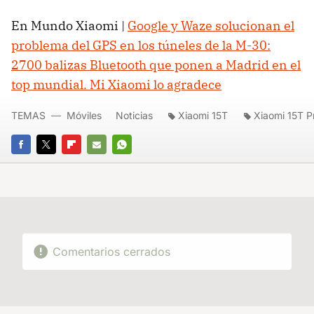
En Mundo Xiaomi |
Google y Waze solucionan el
problema del GPS en los túneles de la M-30:
2700 balizas Bluetooth que ponen a Madrid en el
top mundial. Mi Xiaomi lo agradece
TEMAS
Móviles
Noticias
Xiaomi 15T
Xiaomi 15T P
FACEBOOK
TWITTER
FLIPBOARD
E-
WHATSAPP
MAIL
Comentarios cerrados