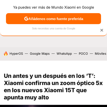
Ya puedes ver más de Mundo Xiaomi en Google
NOTICIAS
MÓVILES
TUTORIALES
OFERTAS
ANÁL
Añádenos como fuente preferida
Solo necesitas una cuenta de Google
×
HOY SE HABLA DE
HyperOS
Google Maps
WhatsApp
POCO
Móviles
Un antes y un después en los ‘T’:
Xiaomi confirma un zoom óptico 5x
en los nuevos Xiaomi 15T que
apunta muy alto