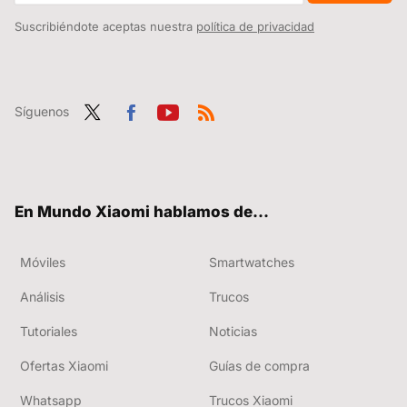
Suscribiéndote aceptas nuestra
política de privacidad
Síguenos
Twit
Fac
You
RSS
ter
ebo
tub
ok
e
En Mundo Xiaomi hablamos de...
Móviles
Smartwatches
Análisis
Trucos
Tutoriales
Noticias
Ofertas Xiaomi
Guías de compra
Whatsapp
Trucos Xiaomi