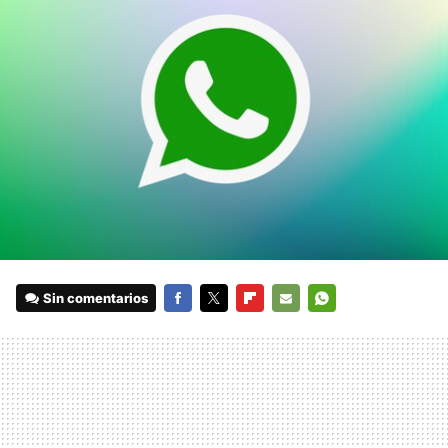
Sin comentarios
FACEBOOK
TWITTER
FLIPBOARD
E-
WHATSAPP
MAIL