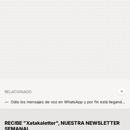
RELACIONADO
Odio los mensajes de voz en WhatsApp y por fin está llegando la función que llevaba años esperando. Ya la puedes activar en tu Xiaomi
Ya era hora de que la IA llegase a HyperOS, su última actualización es un antes y un después para tu móvil
La Gran Muralla Verde de China completa un nuevo hito: contener uno de los mayores desiertos del mundo
RECIBE "Xatakaletter", NUESTRA NEWSLETTER
SEMANAL
HyperOS 2 ya está disponible en dos de los Redmi Note que más se venden en todo el mundo. La actualización llega con Android 15 bajo el brazo