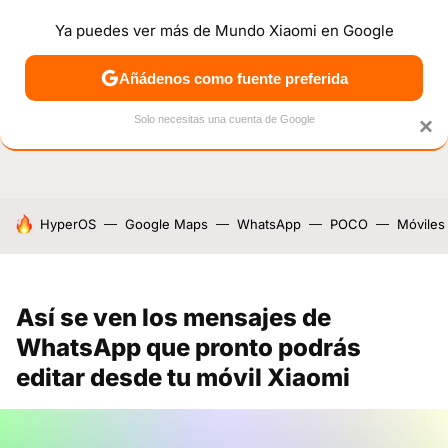
Ya puedes ver más de Mundo Xiaomi en Google
NOTICIAS
MÓVILES
TUTORIALES
OFERTAS
ANÁL
Añádenos como fuente preferida
Solo necesitas una cuenta de Google
×
HOY SE HABLA DE
HyperOS
Google Maps
WhatsApp
POCO
Móviles
Así se ven los mensajes de
WhatsApp que pronto podrás
editar desde tu móvil Xiaomi