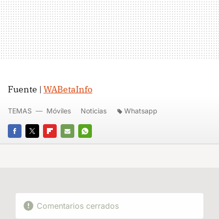
Fuente |
WABetaInfo
TEMAS
Móviles
Noticias
Whatsapp
FACEBOOK
TWITTER
FLIPBOARD
E-
WHATSAPP
MAIL
Comentarios cerrados