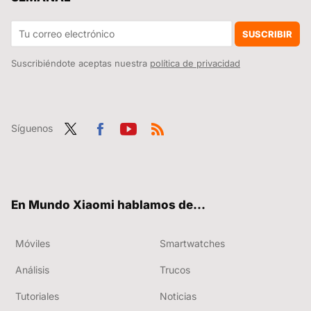
El misterio del 7642, el código que se está poniendo de moda enviar por WhatsApp
SUSCRIBIR
Suscribiéndote aceptas nuestra
política de privacidad
Síguenos
Twit
Fac
You
RSS
ter
ebo
tub
ok
e
En Mundo Xiaomi hablamos de...
Móviles
Smartwatches
Análisis
Trucos
Tutoriales
Noticias