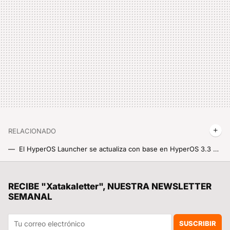
RELACIONADO
El HyperOS Launcher se actualiza con base en HyperOS 3.3 y Android 17: ya puedes instalarlo, y encima viene con sorpresa
Xiaomi adelanta el futuro con HyperOS Launcher 7: está basado en Android 17 y encima es compatible con móviles a partir de Android 14
Un ayuntamiento catalán multó a un particular por "talar unos árboles". Han descubierto una red internacional de tráfico ilegal de basuras
RECIBE "Xatakaletter", NUESTRA NEWSLETTER
SEMANAL
Xiaomi acelera su revolución robótica con un modelo capaz de inventar el entrenamiento mediante inteligencia artificial: el futuro es aquí
Casi 1,4 toneladas encima, una aguja y 135 grados de puro fuego: Xiaomi ha creado una power bank casi indestructible y estas pruebas lo demuestran
SUSCRIBIR