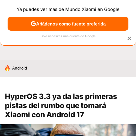
Ya puedes ver más de Mundo Xiaomi en Google
NOTICIAS
MÓVILES
TUTORIALES
OFERTAS
ANÁL
Añádenos como fuente preferida
Solo necesitas una cuenta de Google
×
HOY SE HABLA DE
Android
HyperOS 3.3 ya da las primeras
pistas del rumbo que tomará
Xiaomi con Android 17