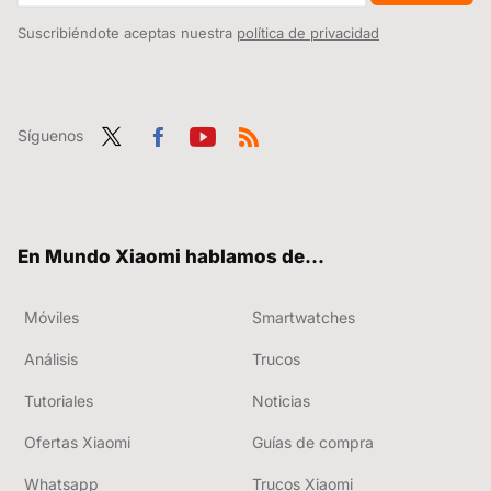
Suscribiéndote aceptas nuestra
política de privacidad
Síguenos
Twit
Fac
You
RSS
ter
ebo
tub
ok
e
En Mundo Xiaomi hablamos de...
Móviles
Smartwatches
Análisis
Trucos
Tutoriales
Noticias
Ofertas Xiaomi
Guías de compra
Whatsapp
Trucos Xiaomi