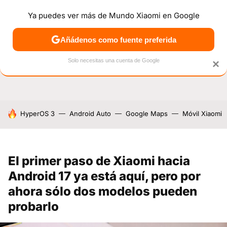
Ya puedes ver más de Mundo Xiaomi en Google
NOTICIAS
MÓVILES
TUTORIALES
OFERTAS
ANÁL
Añádenos como fuente preferida
Solo necesitas una cuenta de Google
×
HOY SE HABLA DE
HyperOS 3
Android Auto
Google Maps
Móvil Xiaomi
El primer paso de Xiaomi hacia
Android 17 ya está aquí, pero por
ahora sólo dos modelos pueden
probarlo