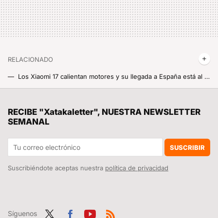
RELACIONADO
Los Xiaomi 17 calientan motores y su llegada a España está al caer: estas son las versiones elegidas y hay sorpresas
Los Xiaomi 17 afinan sus cámaras antes del lanzamiento global, y el salto es mucho más serio de lo que podíamos esperar
La polémica de El Xokas y Burger King demuestra algo: las marcas necesitan a los streamers pero no toleran lo que son en realidad
RECIBE "Xatakaletter", NUESTRA NEWSLETTER
SEMANAL
El nuevo ajuste de HyperOS que puede darte unos minutos clave si te roban el móvil: apagarlo ya no será tan sencillo
Este avance de Xiaomi lo cambia todo: sus robots ya pueden diseñar su propio entrenamiento sin intervención humana
SUSCRIBIR
Suscribiéndote aceptas nuestra
política de privacidad
Síguenos