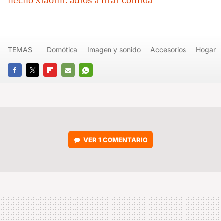
hecho Xiaomi: adiós a tirar comida
TEMAS
Domótica
Imagen y sonido
Accesorios
Hogar
FACEBOOK
TWITTER
FLIPBOARD
E-
WHATSAPP
MAIL
VER
1 COMENTARIO