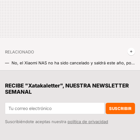
RELACIONADO
No, el Xiaomi NAS no ha sido cancelado y saldrá este año, por lo que me va a alegrar el 2026 mucho
Esto es el futuro: pagar cosas como el parking del coche usando solo la voz y lo más nuevo de Xiaomi
La película de superhéroes más taquillera de la historia vuelve a los cines para repetir el éxito con una versión más larga
RECIBE "Xatakaletter", NUESTRA NEWSLETTER
SEMANAL
Paredes de puro acero inoxidable y 1.800 W que calientan el agua en segundos: el arma de Xiaomi para acelerar cualquier receta
La cámara de seguridad Xiaomi con dos ojitos que no necesita electricidad (ni tampoco usa pilas)
SUSCRIBIR
Suscribiéndote aceptas nuestra
política de privacidad