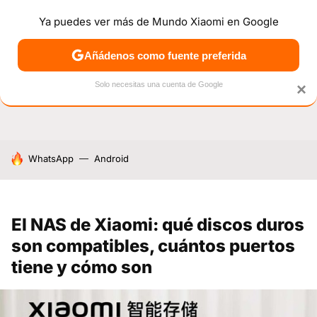
Ya puedes ver más de Mundo Xiaomi en Google
NOTICIAS
MÓVILES
TUTORIALES
OFERTAS
ANÁL
Añádenos como fuente preferida
Solo necesitas una cuenta de Google
×
HOY SE HABLA DE
WhatsApp
Android
El NAS de Xiaomi: qué discos duros
son compatibles, cuántos puertos
tiene y cómo son