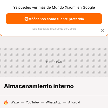
Ya puedes ver más de Mundo Xiaomi en Google
NOTICIAS
MÓVILES
TUTORIALES
OFERTAS
ANÁL
Añádenos como fuente preferida
Solo necesitas una cuenta de Google
×
Almacenamiento interno
HOY SE HABLA DE
Waze
YouTube
WhatsApp
Android