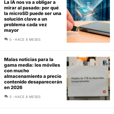
La IA nos va a obligar a
mirar al pasado: por qué
la microSD puede ser una
solución clave a un
problema cada vez
mayor
COMENTARIOS
0
HACE 8 MESES
Malas noticias para la
gama media: los móviles
con mucho
almacenamiento a precio
contenido desaparecerán
en 2026
COMENTARIOS
0
HACE 8 MESES