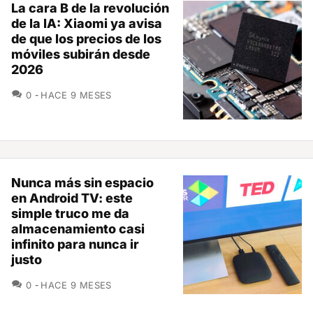
La cara B de la revolución
de la IA: Xiaomi ya avisa
de que los precios de los
móviles subirán desde
2026
COMENTARIOS
0
HACE 9 MESES
Nunca más sin espacio
en Android TV: este
simple truco me da
almacenamiento casi
infinito para nunca ir
justo
COMENTARIOS
0
HACE 9 MESES