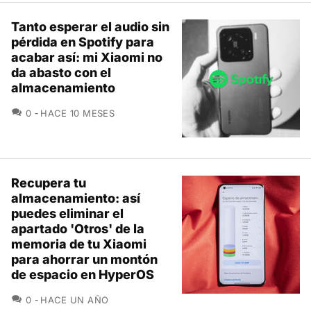
Tanto esperar el audio sin
pérdida en Spotify para
acabar así: mi Xiaomi no
da abasto con el
almacenamiento
COMENTARIOS
0
HACE 10 MESES
Recupera tu
almacenamiento: así
puedes eliminar el
apartado 'Otros' de la
memoria de tu Xiaomi
para ahorrar un montón
de espacio en HyperOS
COMENTARIOS
0
HACE UN AÑO