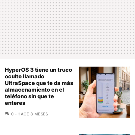
HyperOS 3 tiene un truco
oculto llamado
UltraSpace que te da más
almacenamiento en el
teléfono sin que te
enteres
COMENTARIOS
0
HACE 8 MESES