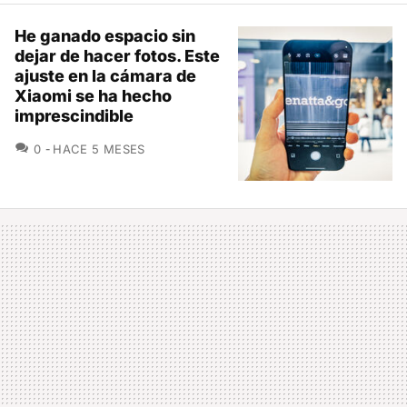
He ganado espacio sin
dejar de hacer fotos. Este
ajuste en la cámara de
Xiaomi se ha hecho
imprescindible
COMENTARIOS
0
HACE 5 MESES