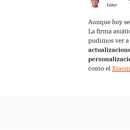
Editor
Aunque hoy sea
La firma asiát
pudimos ver a 
actualizacion
personalizaci
como el
Xiaom