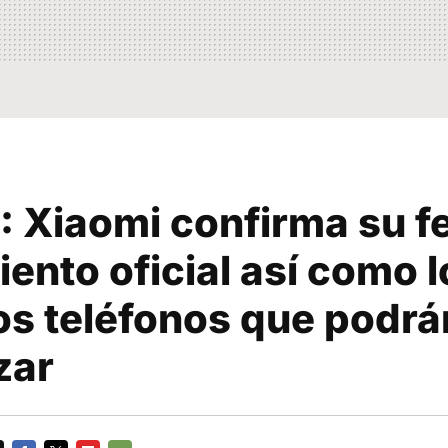
: Xiaomi confirma su f
ento oficial así como l
os teléfonos que podrá
zar