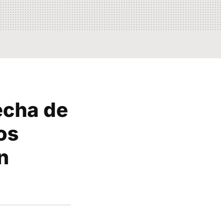
echa de
os
n