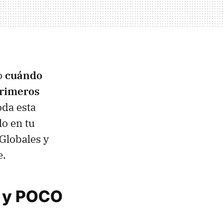
o
cuándo
primeros
oda esta
o en tu
Globales y
e.
i y POCO