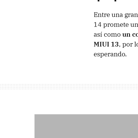
Entre una gran
14 promete una
así como
un c
MIUI 13
, por 
esperando.