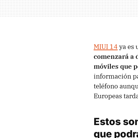
MIUI 14
ya es 
comenzará a d
móviles que p
información pa
teléfono aunqu
Europeas tard
Estos so
que podrá