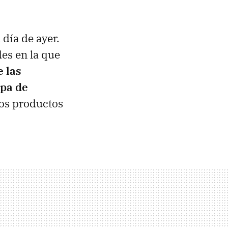
día de ayer.
des en la que
e las
apa de
ros productos