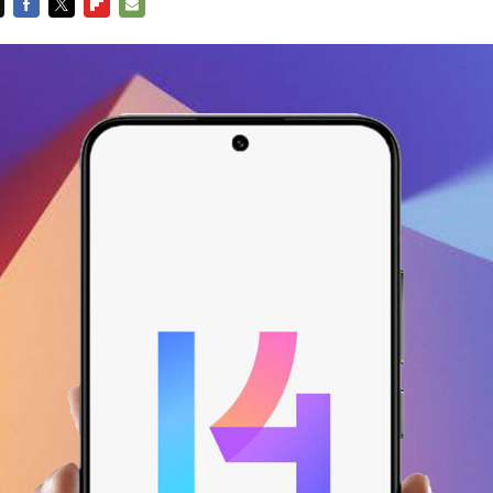
FACEBOOK
TWITTER
FLIPBOARD
E-
MAIL