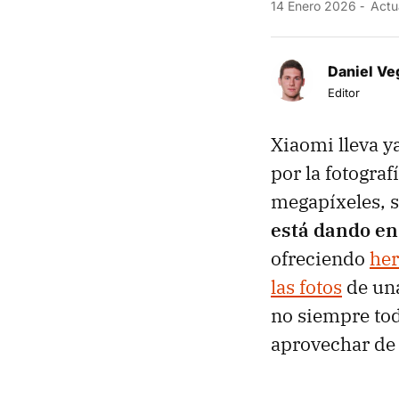
14 Enero 2026
Actua
Daniel Ve
Editor
Xiaomi lleva y
por la fotogra
megapíxeles, s
está dando en
ofreciendo
her
las fotos
de una
no siempre tod
aprovechar de 