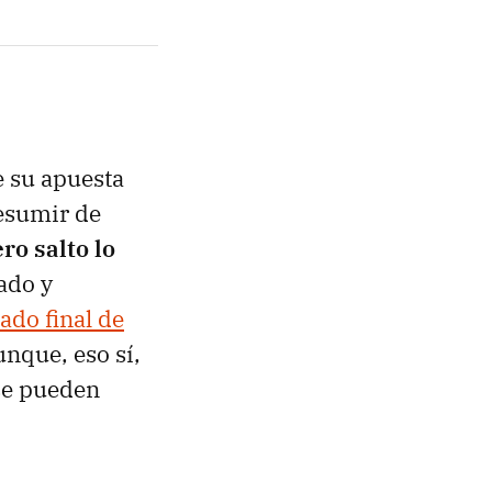
e su apuesta
resumir de
ro salto lo
ado y
ado final de
nque, eso sí,
 se pueden