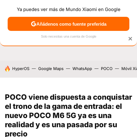
Ya puedes ver más de Mundo Xiaomi en Google
NOTICIAS
MÓVILES
TUTORIALES
OFERTAS
ANÁL
Añádenos como fuente preferida
Solo necesitas una cuenta de Google
×
HOY SE HABLA DE
HyperOS
Google Maps
WhatsApp
POCO
Móvil X
POCO viene dispuesta a conquistar
el trono de la gama de entrada: el
nuevo POCO M6 5G ya es una
realidad y es una pasada por su
precio