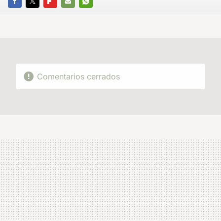
FACEBOOK
TWITTER
FLIPBOARD
E-
WHATSAPP
MAIL
Comentarios cerrados