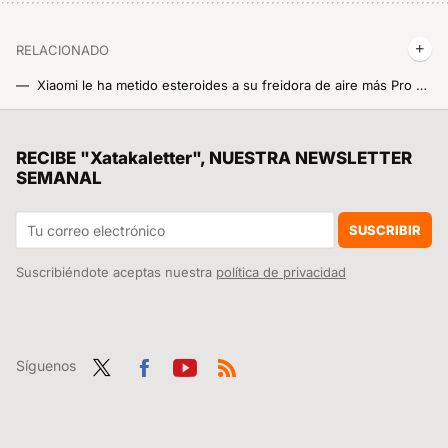
RELACIONADO
Xiaomi le ha metido esteroides a su freidora de aire más Pro y por fin la podemos comprar en España a un precio interesantísimo
Xiaomi se prepara para que te olvides pronto de los iPhone 16. Xiaomi Pad 7, Pad 7 Pro, Xiaomi 15 y 15 Pro para ¿octubre?
Si la pregunta es cuánto dinero existe en el mundo por persona, este revelador gráfico tiene la respuesta
RECIBE "Xatakaletter", NUESTRA NEWSLETTER
SEMANAL
Se han reservado tantos Xiaomi SU7 Ultra que ya hay revendedores cobrando hasta 20.000 euros más por el coche
Xiaomi quiere que el POCO Launcher sea un auténtico cohete. Ha vuelto a actualizarlo con un montón de mejoras y te enseñamos cómo lo puedes instalar
SUSCRIBIR
Suscribiéndote aceptas nuestra
política de privacidad
Síguenos
Twit
Fac
You
RSS
ter
ebo
tub