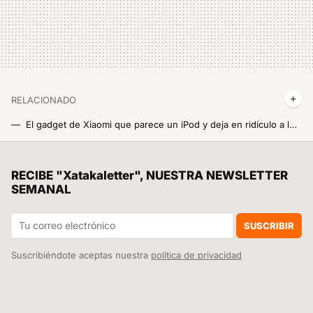
RELACIONADO
El gadget de Xiaomi que parece un iPod y deja en ridículo a los infladores de coche: te salva las ruedas en minutos
Los nuevos Xiaomi Electric Scooter 6 ya están aquí y el salto es mayor de lo esperado: hay varios cambios clave que marcan la diferencia
Siete días de ofertas en móviles de gama alta: MediaMarkt empieza nueva promo con teléfonos como el Galaxy S26 Ultra, el Pixel 10 y más
RECIBE "Xatakaletter", NUESTRA NEWSLETTER
SEMANAL
Xiaomi acelera su revolución robótica con un modelo capaz de inventar el entrenamiento mediante inteligencia artificial: el futuro es aquí
Casi 1,4 toneladas encima, una aguja y 135 grados de puro fuego: Xiaomi ha creado una power bank casi indestructible y estas pruebas lo demuestran
SUSCRIBIR
Suscribiéndote aceptas nuestra
política de privacidad