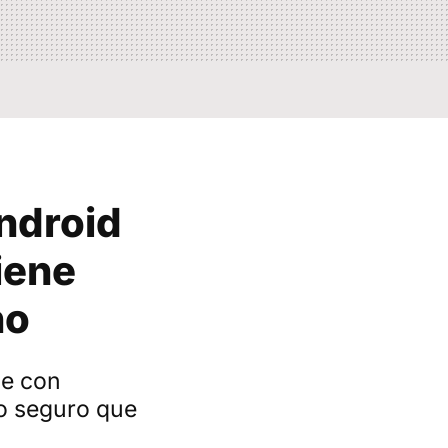
ndroid
iene
ño
le con
o seguro que