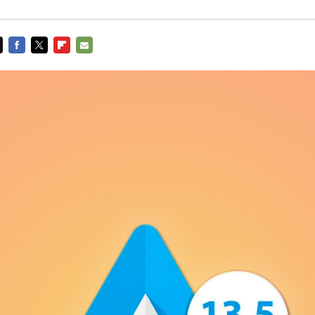
FACEBOOK
TWITTER
FLIPBOARD
E-
MAIL