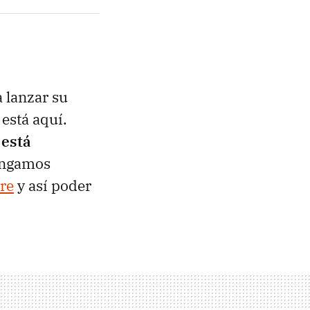
 lanzar su
 está aquí.
 está
tengamos
ore
y así poder