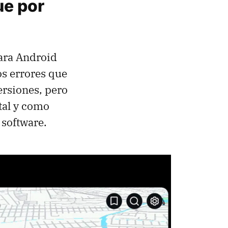
ue por
para Android
os errores que
ersiones, pero
tal y como
software.