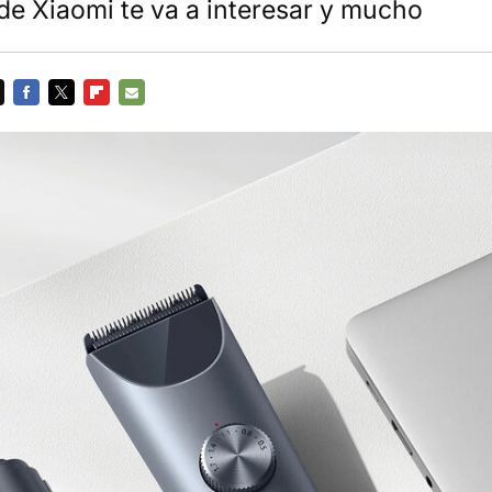
de Xiaomi te va a interesar y mucho
FACEBOOK
TWITTER
FLIPBOARD
E-
MAIL