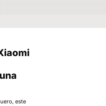
 Xiaomi
 una
quero, este