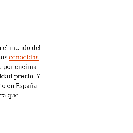
n el mundo del
sus
conocidas
o por encima
lidad precio
. Y
to en España
ara que