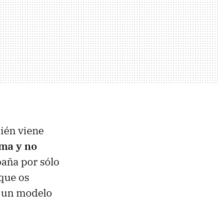
ién viene
ama y no
spaña por sólo
 que os
s un modelo