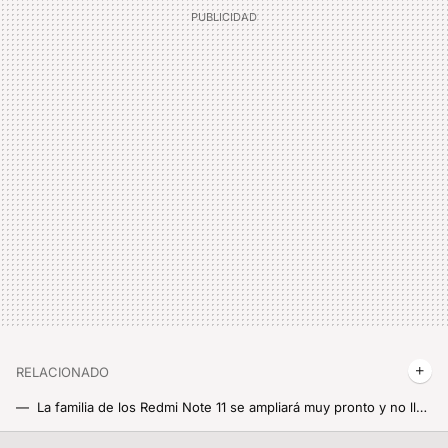
RELACIONADO
La familia de los Redmi Note 11 se ampliará muy pronto y no llegará con buenas noticias: un chip de 2019 en un móvil de 2023
Xiaomi tiene el cargador más rápido de todos y acaba de ponerse a la venta en España