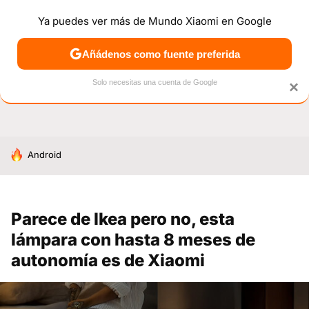
Ya puedes ver más de Mundo Xiaomi en Google
NOTICIAS
MÓVILES
TUTORIALES
OFERTAS
ANÁL
Añádenos como fuente preferida
Solo necesitas una cuenta de Google
×
HOY SE HABLA DE
Android
Parece de Ikea pero no, esta
lámpara con hasta 8 meses de
autonomía es de Xiaomi