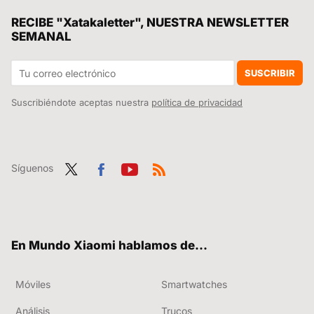
El juego por el que todos pedían vidas se reinventa 13 años después: el Candy Crush de siempre tiene nuevo disfraz
RECIBE "Xatakaletter", NUESTRA NEWSLETTER
SEMANAL
SUSCRIBIR
Suscribiéndote aceptas nuestra
política de privacidad
Síguenos
Twit
Fac
You
RSS
ter
ebo
tub
ok
e
En Mundo Xiaomi hablamos de...
Móviles
Smartwatches
Análisis
Trucos