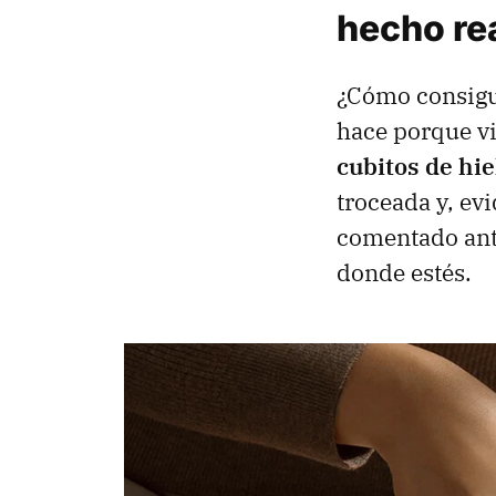
hecho re
¿Cómo consigu
hace porque v
cubitos de hi
troceada y, ev
comentado ant
donde estés.