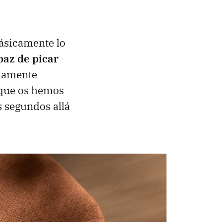
ásicamente lo
paz de picar
iamente
a que os hemos
 segundos allá