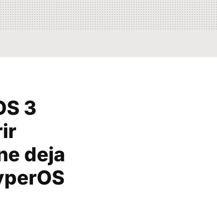
OS 3
ir
ne deja
HyperOS