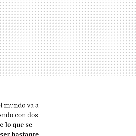
 el mundo va a
gando con dos
e lo que se
 ser bastante