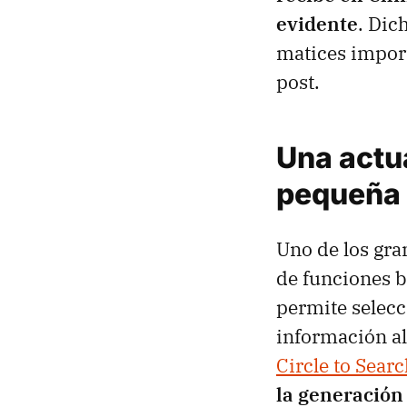
evidente
. Dic
matices import
post.
Una actua
pequeña
Uno de los gra
de funciones b
permite selec
información al 
Circle to Sear
la generación