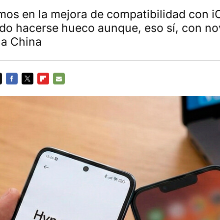
mos en la mejora de compatibilidad con i
rido hacerse hueco aunque, eso sí, con n
 a China
FACEBOOK
TWITTER
FLIPBOARD
E-
MAIL