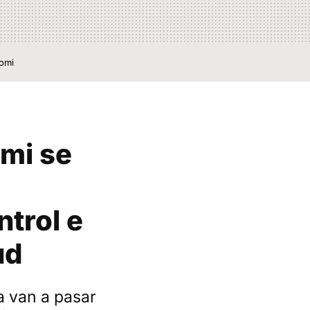
aomi
omi se
ntrol e
ud
a van a pasar