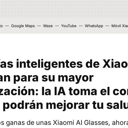
to
Google Maps
Waze
YouTube
WhatsApp
Móvil Xi
as inteligentes de Xia
an para su mayor
zación: la IA toma el co
 podrán mejorar tu sal
os ganas de unas Xiaomi AI Glasses, ahor