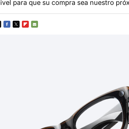
 nivel para que su compra sea nuestro pr
FACEBOOK
TWITTER
FLIPBOARD
E-
MAIL