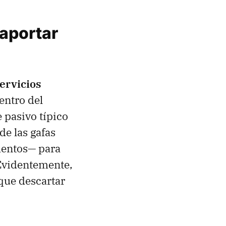
 aportar
ervicios
entro del
e pasivo típico
de las gafas
mentos— para
 Evidentemente,
que descartar