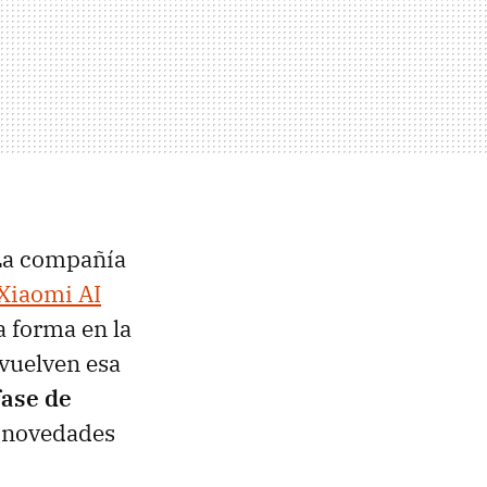
 La compañía
Xiaomi AI
 forma en la
evuelven esa
fase de
n novedades