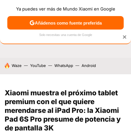
Ya puedes ver más de Mundo Xiaomi en Google
NOTICIAS
MÓVILES
TUTORIALES
OFERTAS
ANÁL
Añádenos como fuente preferida
Solo necesitas una cuenta de Google
×
HOY SE HABLA DE
Waze
YouTube
WhatsApp
Android
Xiaomi muestra el próximo tablet
premium con el que quiere
merendarse al iPad Pro: la Xiaomi
Pad 6S Pro presume de potencia y
de pantalla 3K