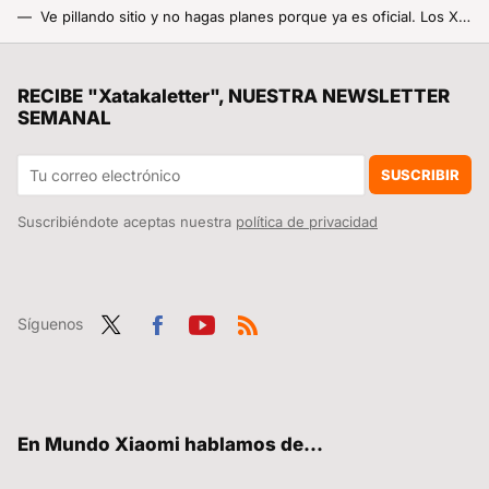
Ve pillando sitio y no hagas planes porque ya es oficial. Los Xiaomi 14T ya tienen fecha de presentación y pronto lo sabremos todo sobre ellos
Buenas noticias, Xiaomi ha actualizado la lista de dispositivos que podrán actualizarse a HyperOS 2.0 y Android 15. Comprueba si el tuyo está entre ellos
Francia recibe más turistas que nadie. Ahora ha tenido una idea para limitarlo: poner los vuelos carísimos
RECIBE "Xatakaletter", NUESTRA NEWSLETTER
SEMANAL
Si tienes TDTChannels en tu tele, tienes un tesoro: llegan nuevos canales a la plataforma y no vas a tener que pagar nada para poder tenerlos
Qué uso tiene la rejilla de aire de la freidora de aire y por qué no debes quitarla, sácale provecho
SUSCRIBIR
Suscribiéndote aceptas nuestra
política de privacidad
Síguenos
Twit
Fac
You
RSS
ter
ebo
tub
ok
e
En Mundo Xiaomi hablamos de...