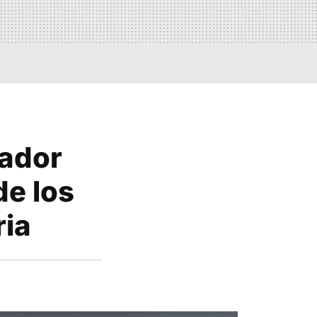
rador
de los
ria