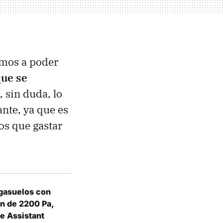
amos a poder
que se
 sin duda, lo
nte, ya que es
os que gastar
gasuelos con
ón de 2200 Pa,
e Assistant