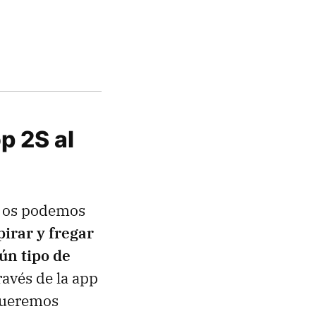
p 2S al
, os podemos
irar y fregar
ún tipo de
avés de la app
queremos