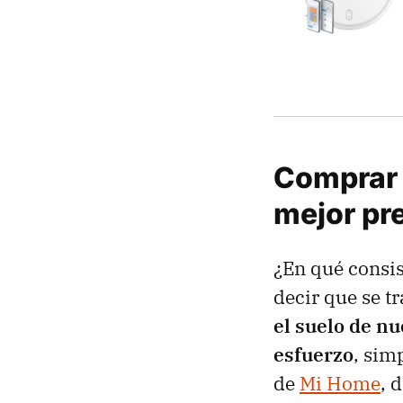
Comprar 
mejor pr
¿En qué consis
decir que se t
el suelo de n
esfuerzo
, sim
de
Mi Home
, 