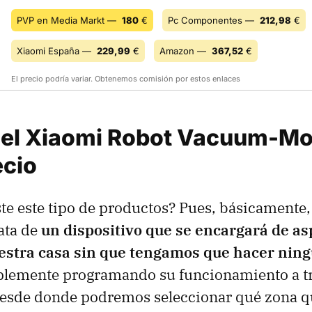
PVP en Media Markt —
180
€
Pc Componentes —
212,98
€
Xiaomi España —
229,99
€
Amazon —
367,52
€
El precio podría variar. Obtenemos comisión por estos enlaces
el Xiaomi Robot Vacuum-Mo
ecio
te este tipo de productos? Pues, básicamente
rata de
un dispositivo que se encargará de asp
uestra casa sin que tengamos que hacer ning
plemente programando su funcionamiento a tr
desde donde podremos seleccionar qué zona 