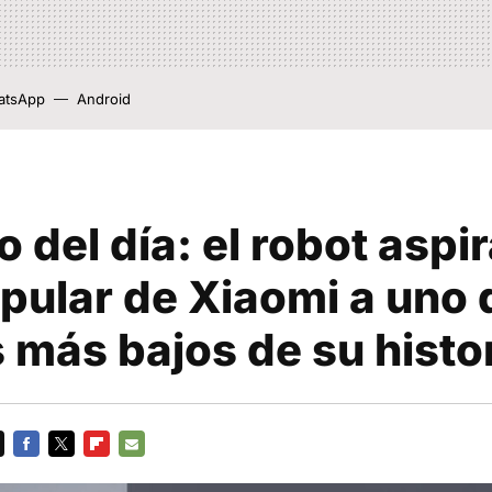
atsApp
Android
lo del día: el robot aspi
ular de Xiaomi a uno 
 más bajos de su histo
FACEBOOK
TWITTER
FLIPBOARD
E-