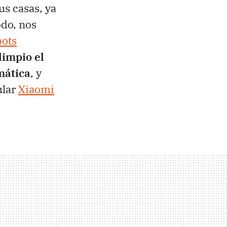
us casas, ya
odo, nos
bots
impio el
mática
, y
ular
Xiaomi