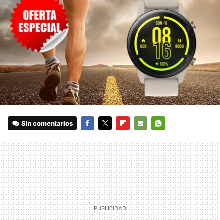
Sin comentarios
FACEBOOK
TWITTER
FLIPBOARD
E-
WHATSAPP
MAIL