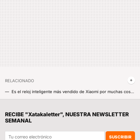
RELACIONADO
Es el reloj inteligente más vendido de Xiaomi por muchas cosas, pero también por el precio. Y aquí tienes un código de descuento para AliExpress
Solo hoy, no logro decidirme entre estos dos modelos del Redmi Note 13 con más de 100 euros de descuento por tiempo limitadísimo
PcComponentes revienta el precio de uno de los Redmi Note 13 más potentes, y con capacidad de sobra para lo que quieras
RECIBE "Xatakaletter", NUESTRA NEWSLETTER
SEMANAL
El descuentazo de la semana Xiaomi digno del Black Friday. El Xiaomi Vacuum S10+ de casi 500 euros a menos de 200
Se han reservado tantos Xiaomi SU7 Ultra que ya hay revendedores cobrando hasta 20.000 euros más por el coche
SUSCRIBIR