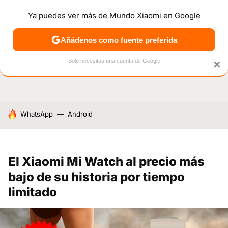
Ya puedes ver más de Mundo Xiaomi en Google
NOTICIAS
MÓVILES
TUTORIALES
OFERTAS
ANÁL
Añádenos como fuente preferida
Solo necesitas una cuenta de Google
×
HOY SE HABLA DE
WhatsApp
Android
El Xiaomi Mi Watch al precio más
bajo de su historia por tiempo
limitado