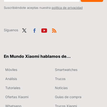
Suscribiéndote aceptas nuestra
política de privacidad
Síguenos
Twit
Fac
You
RSS
ter
ebo
tub
ok
e
En Mundo Xiaomi hablamos de...
Móviles
Smartwatches
Análisis
Trucos
Tutoriales
Noticias
Ofertas Xiaomi
Guías de compra
Whatsapp
Trucos Xiaomi