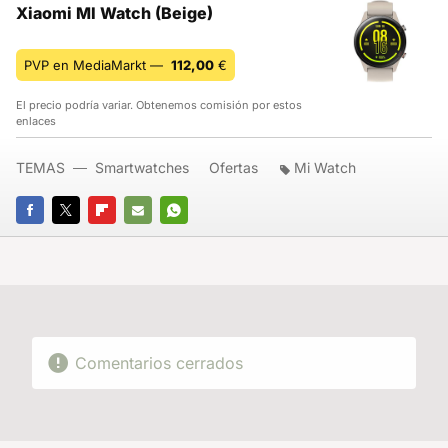
Xiaomi MI Watch (Beige)
PVP en MediaMarkt —
112,00
€
El precio podría variar. Obtenemos comisión por estos
enlaces
TEMAS
Smartwatches
Ofertas
Mi Watch
FACEBOOK
TWITTER
FLIPBOARD
E-
WHATSAPP
MAIL
Comentarios cerrados