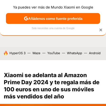
Ya puedes ver más de Mundo Xiaomi en Google
NOTICIAS
MÓVILES
TUTORIALES
OFERTAS
ANÁL
Añádenos como fuente preferida
Solo necesitas una cuenta de Google
×
HOY SE HABLA DE
HyperOS 3
Waze
YouTube
WhatsApp
Android
Xiaomi se adelanta al Amazon
Prime Day 2024 y te regala más de
100 euros en uno de sus móviles
más vendidos del año