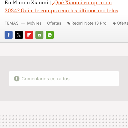
En Mundo Xiaomi |
¿Qué Xiaomi comprar en
2024? Guía de compra con los últimos modelos
TEMAS
Móviles
Ofertas
Redmi Note 13 Pro
Ofert
FACEBOOK
TWITTER
FLIPBOARD
E-
WHATSAPP
MAIL
Comentarios cerrados