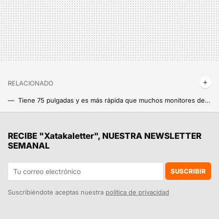
RELACIONADO
Tiene 75 pulgadas y es más rápida que muchos monitores de PC: esta Smart TV de Xiaomi es una de esas compras de las que presumir
Oferta salvaje: esta Smart TV QLED de Xiaomi se desploma por debajo de 130 euros y el precio ya es casi ridículo
Solo 24 horas de descuentazos en teles de 55 pulgadas: MediaMarkt arranca una promo exprés con televisores OLED, Mini LED y más
RECIBE "Xatakaletter", NUESTRA NEWSLETTER
SEMANAL
Pesa 13 megas, tardas 10 segundos en instalarla y es muy necesaria: nueva actualización del Bluetooth para los móviles Xiaomi
Xiaomi se saca de la manga un Apple Watch para niños: su gran secreto está en la localización sin necesidad de tener batería
SUSCRIBIR
Suscribiéndote aceptas nuestra
política de privacidad