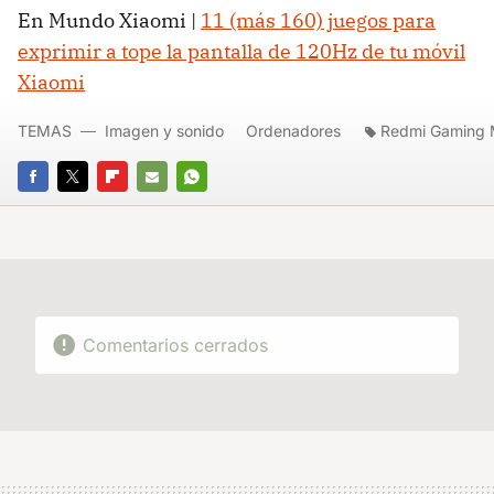
En Mundo Xiaomi |
11 (más 160) juegos para
exprimir a tope la pantalla de 120Hz de tu móvil
Xiaomi
TEMAS
Imagen y sonido
Ordenadores
Redmi Gaming 
FACEBOOK
TWITTER
FLIPBOARD
E-
WHATSAPP
MAIL
Comentarios cerrados