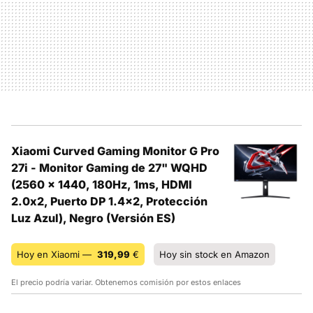
Xiaomi Curved Gaming Monitor G Pro
27i - Monitor Gaming de 27" WQHD
(2560 x 1440, 180Hz, 1ms, HDMI
2.0x2, Puerto DP 1.4x2, Protección
Luz Azul), Negro (Versión ES)
Hoy en Xiaomi —
319,99
€
Hoy sin stock en Amazon
El precio podría variar. Obtenemos comisión por estos enlaces