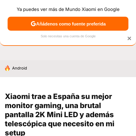
Ya puedes ver más de Mundo Xiaomi en Google
NOTICIAS
MÓVILES
TUTORIALES
OFERTAS
ANÁL
Añádenos como fuente preferida
Solo necesitas una cuenta de Google
×
HOY SE HABLA DE
Android
Xiaomi trae a España su mejor
monitor gaming, una brutal
pantalla 2K Mini LED y además
telescópica que necesito en mi
setup