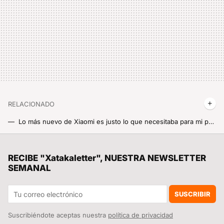
RELACIONADO
Lo más nuevo de Xiaomi es justo lo que necesitaba para mi portátil, más USBs y además 3.0
Xiaomi, quiero uno de estos nuevos portátiles gaming Redmi Book que vaya pinta tienen
La debacle demográfica en Europa, expuesta en este mapa con un invitado engañoso: Mónaco
RECIBE "Xatakaletter", NUESTRA NEWSLETTER
SEMANAL
Xiaomi se apunta otra victoria en el mercado chino, en el que no tiene rival en este segmento
Si se te rompe tu móvil Xiaomi y quieres evitar que te tanguen con la reparación, ten a mano estos precios oficiales siempre
SUSCRIBIR
Suscribiéndote aceptas nuestra
política de privacidad