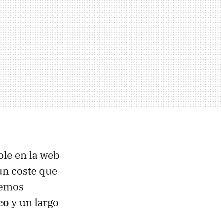
ble en la web
 un coste que
nemos
co
y un largo