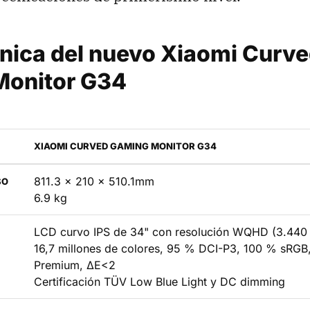
cnica del nuevo Xiaomi Curv
Monitor G34
XIAOMI CURVED GAMING MONITOR G34
811.3 x 210 x 510.1mm
SO
6.9 kg
LCD curvo IPS de 34" con resolución WQHD (3.440 
16,7 millones de colores, 95 % DCI-P3, 100 % sRGB
Premium, ΔE<2
Certificación TÜV Low Blue Light y DC dimming