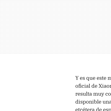
Y es que este 
oficial de Xia
resulta muy c
disponible un
etcétera de es