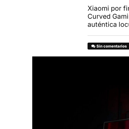
Xiaomi por f
Curved Gamin
auténtica loc
Sin comentarios