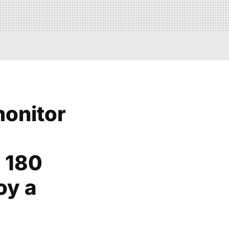
monitor
 180
oy a