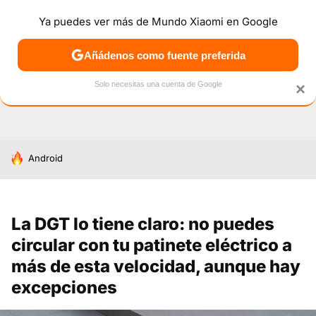
Ya puedes ver más de Mundo Xiaomi en Google
NOTICIAS
MÓVILES
TUTORIALES
OFERTAS
ANÁL
Añádenos como fuente preferida
Solo necesitas una cuenta de Google
×
HOY SE HABLA DE
Android
La DGT lo tiene claro: no puedes
circular con tu patinete eléctrico a
más de esta velocidad, aunque hay
excepciones