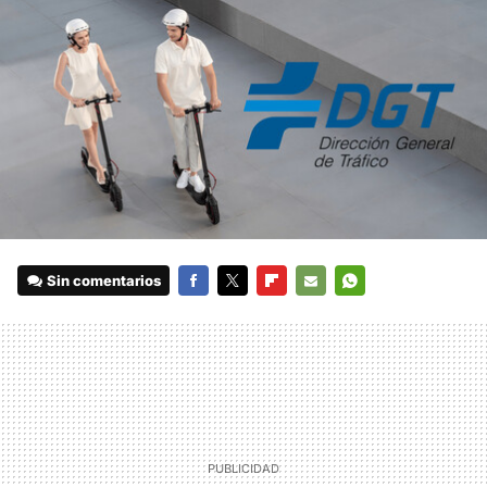
Sin comentarios
FACEBOOK
TWITTER
FLIPBOARD
E-
WHATSAPP
MAIL