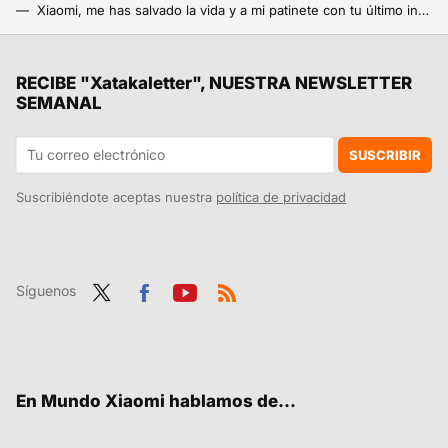
Xiaomi, me has salvado la vida y a mi patinete con tu último invento
El ganador del Hackathon de Xiaomi es un revolucionario casco para ciclistas con detector de caídas y pantalla
Una biblioteca de Irlanda guardaba un tesoro de 134 años: el cuento perdido de Bram Stoker antes de Drácula
RECIBE "Xatakaletter", NUESTRA NEWSLETTER
SEMANAL
Gemini Live aprende a hablar en castellano y ya puedo conversar con mi Xiaomi en español como confirma Google España
Lo más nuevo de Xiaomi es justo lo que necesitaba para mi portátil, más USBs y además 3.0
SUSCRIBIR
Suscribiéndote aceptas nuestra
política de privacidad
Síguenos
Twit
Fac
You
RSS
ter
ebo
tub
ok
e
En Mundo Xiaomi hablamos de...