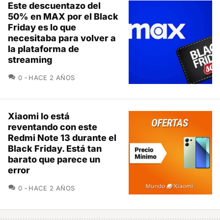
Este descuentazo del
50% en MAX por el Black
Friday es lo que
necesitaba para volver a
la plataforma de
streaming
COMENTARIOS
0
HACE 2 AÑOS
Xiaomi lo está
reventando con este
Redmi Note 13 durante el
Black Friday. Está tan
barato que parece un
error
COMENTARIOS
0
HACE 2 AÑOS