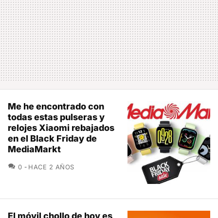
Me he encontrado con
todas estas pulseras y
relojes Xiaomi rebajados
en el Black Friday de
MediaMarkt
COMENTARIOS
0
HACE 2 AÑOS
El móvil chollo de hoy es