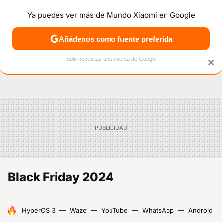
Ya puedes ver más de Mundo Xiaomi en Google
NOTICIAS
MÓVILES
TUTORIALES
OFERTAS
ANÁL
Añádenos como fuente preferida
Solo necesitas una cuenta de Google
×
Black Friday 2024
HOY SE HABLA DE
HyperOS 3
Waze
YouTube
WhatsApp
Android