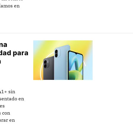
níamos en
una
idad para
a
A1+ sin
esentado en
 es
s con
rar en