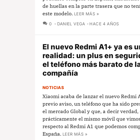
de huellas en la parte trasera que no te
este modelo.
LEER MÁS »
COMENTARIOS
0
DANIEL VEGA
HACE 4 AÑOS
El nuevo Redmi A1+ ya es 
realidad: un plus en segur
el teléfono más barato de l
compañía
NOTICIAS
Xiaomi acaba de lanzar el nuevo Redmi 
previo aviso, un teléfono que ha sido pr
el mercado Global y que, a decir verdad,
prácticamente el mismo móvil que vimo
respecto al Redmi A1 que podemos comp
España.
LEER MÁS »