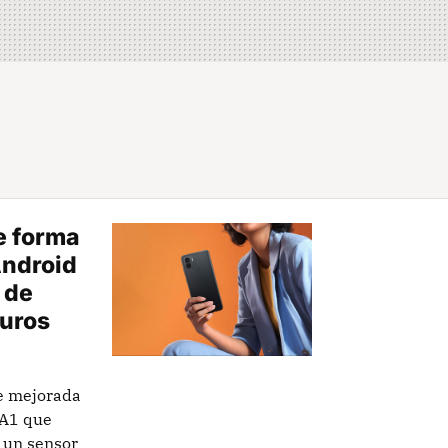
e forma
Android
 de
euros
te mejorada
 A1 que
 un sensor