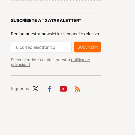
SUSCRÍBETE A "XATAKALETTER"
Recibe nuestra newsletter semanal exclusiva
SUSCRIBIR
Suscribiéndote aceptas nuestra
política de
privacidad
Síguenos
Twit
Fac
You
RSS
ter
ebo
tub
ok
e