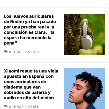
Los nuevos auriculares
de Redmi ya han pasado
por una prueba real y la
conclusión es clara: “la
espera ha merecido la
pena”
COMENTARIOS
0
HACE 2 MESES
Xiaomi resucita una vieja
apuesta en España con
unos auriculares de
diadema que van
sobrados de batería y
audio en alta definición
COMENTARIOS
0
HACE 2 MESES