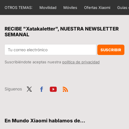
OTROS TEMAS:
Movilidad
Móviles
Ofertas Xiaomi
Guías
RECIBE "Xatakaletter", NUESTRA NEWSLETTER
SEMANAL
SUSCRIBIR
Suscribiéndote aceptas nuestra
política de privacidad
Síguenos
Twit
Fac
You
RSS
ter
ebo
tub
ok
e
En Mundo Xiaomi hablamos de...