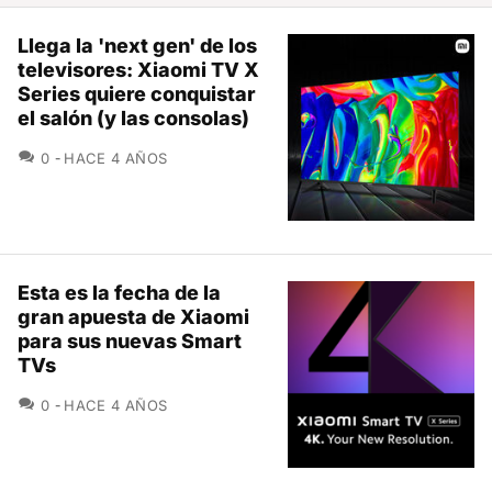
Llega la 'next gen' de los
televisores: Xiaomi TV X
Series quiere conquistar
el salón (y las consolas)
COMENTARIOS
0
HACE 4 AÑOS
Esta es la fecha de la
gran apuesta de Xiaomi
para sus nuevas Smart
TVs
COMENTARIOS
0
HACE 4 AÑOS