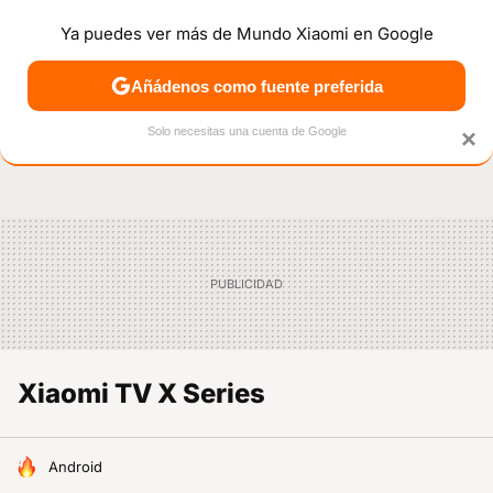
Ya puedes ver más de Mundo Xiaomi en Google
NOTICIAS
MÓVILES
TUTORIALES
OFERTAS
ANÁL
Añádenos como fuente preferida
Solo necesitas una cuenta de Google
×
Xiaomi TV X Series
HOY SE HABLA DE
Android