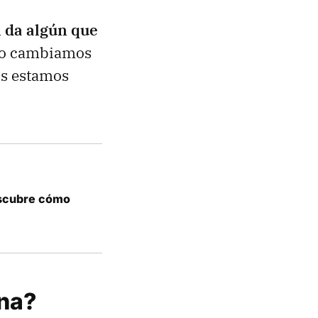
 da algún que
e o cambiamos
os estamos
escubre cómo
ona?