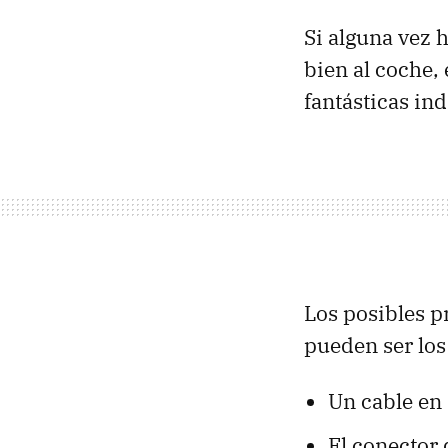
Si alguna vez 
bien al coche,
fantásticas in
Los posibles p
pueden ser los
Un cable en
El conector 