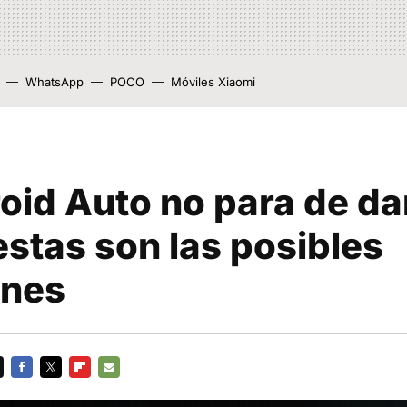
WhatsApp
POCO
Móviles Xiaomi
oid Auto no para de da
 estas son las posibles
ones
FACEBOOK
TWITTER
FLIPBOARD
E-