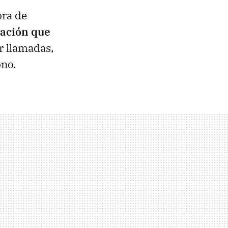
ora de
mación que
r llamadas,
ono.