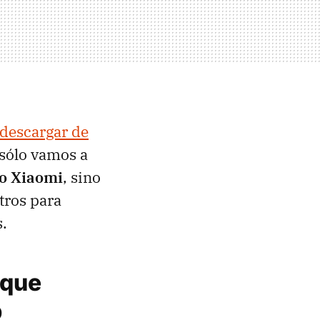
descargar de
o sólo vamos a
to Xiaomi
, sino
tros para
.
 que
p