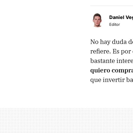
Daniel Ve
Editor
No hay duda de
refiere. Es po
bastante inte
quiero compra
que invertir b