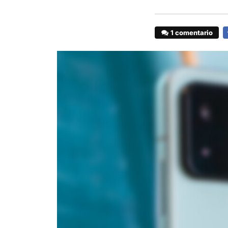
1 comentario
F