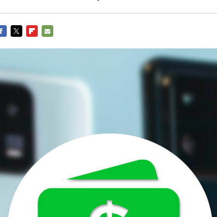
ACEBOOK
TWITTER
FLIPBOARD
E-
MAIL