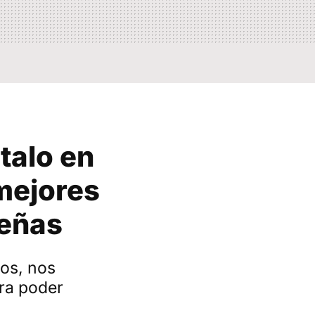
talo en
mejores
deñas
os, nos
ara poder