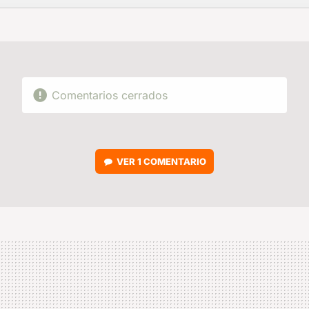
FACEBOOK
TWITTER
FLIPBOARD
E-
WHATSAPP
MAIL
Comentarios cerrados
VER
1 COMENTARIO