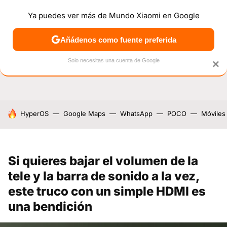
Ya puedes ver más de Mundo Xiaomi en Google
NOTICIAS
MÓVILES
TUTORIALES
OFERTAS
ANÁL
Añádenos como fuente preferida
Solo necesitas una cuenta de Google
×
HOY SE HABLA DE
HyperOS
Google Maps
WhatsApp
POCO
Móviles
Si quieres bajar el volumen de la
tele y la barra de sonido a la vez,
este truco con un simple HDMI es
una bendición