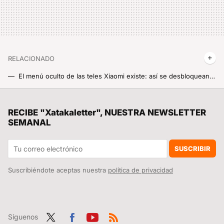
RELACIONADO
El menú oculto de las teles Xiaomi existe: así se desbloquean las funciones que no ves y que son una pasada
Ojo con este ajuste de tu tele Xiaomi: tardas 15 segundos en activarlo y la diferencia en calidad de imagen es brutal
Una teoría dice que Ulises estuvo retenido en Perejil. Y que debemos el nombre de España a ello
RECIBE "Xatakaletter", NUESTRA NEWSLETTER
SEMANAL
El aire acondicionado me congela, pero la habitación sigue caliente: estos tres ajustes son esenciales para solucionarlo
Es grande, económico y además dual: Llega a Europa el monitor Xiaomi A27i que sirve para trabajar y jugar al mismo tiempo
SUSCRIBIR
Suscribiéndote aceptas nuestra
política de privacidad
Síguenos