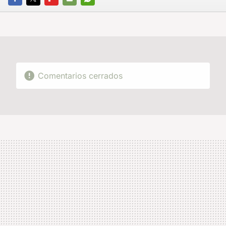
FACEBOOK
TWITTER
FLIPBOARD
E-
WHATSAPP
MAIL
Comentarios cerrados