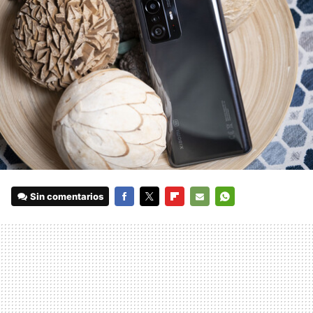
Sin comentarios
FACEBOOK
TWITTER
FLIPBOARD
E-
WHATSAPP
MAIL