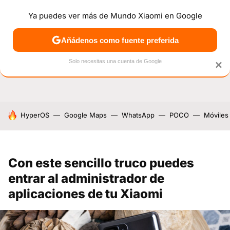
Ya puedes ver más de Mundo Xiaomi en Google
NOTICIAS
MÓVILES
TUTORIALES
OFERTAS
ANÁL
Añádenos como fuente preferida
Solo necesitas una cuenta de Google
×
HOY SE HABLA DE
HyperOS
Google Maps
WhatsApp
POCO
Móviles
Con este sencillo truco puedes
entrar al administrador de
aplicaciones de tu Xiaomi