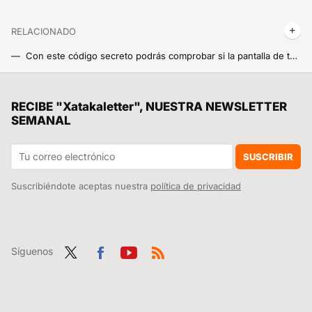
RELACIONADO
Con este código secreto podrás comprobar si la pantalla de tu Xiaomi funciona correctamente
Rediseña por completo tu Xiaomi con este sencillo truco para cambiar la fuente o tipo de letra de MIUI o HyperOS
Como tener a la última tu tele Samsung. Así puedes actualizarla sin Internet en casa
RECIBE "Xatakaletter", NUESTRA NEWSLETTER
SEMANAL
Cómo poner el símbolo del 8M en el icono de WhatsApp o en el que tú quieras del móvil o la tablet
Ojalá hubiese descubierto antes el truco de la cebolla en el microondas
SUSCRIBIR
Suscribiéndote aceptas nuestra
política de privacidad
Síguenos
Twit
Fac
You
RSS
ter
ebo
tub