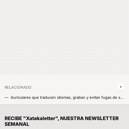
RELACIONADO
Auriculares que traducen idiomas, graban y evitan fugas de sonido. Y encima con un diseño revolucionario
Auriculares Xiaomi de clip, los cascos que no pesan, no molestan y no se caen al correr
Pedrerol deja Atresmedia por Mediaset después de 13 años, y su salida es el reflejo perfecto de la guerra actual de las privadas
RECIBE "Xatakaletter", NUESTRA NEWSLETTER
SEMANAL
Es un ajuste de HyperOS muy útil para estar siempre online, pero he preferido quitarlo para evitar que me vuelen los datos