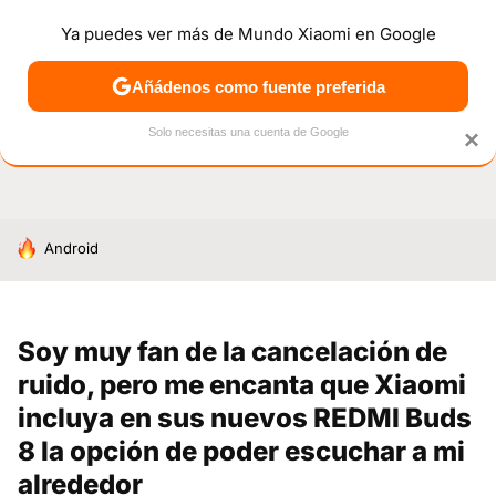
Ya puedes ver más de Mundo Xiaomi en Google
NOTICIAS
MÓVILES
TUTORIALES
OFERTAS
ANÁL
Añádenos como fuente preferida
Solo necesitas una cuenta de Google
×
HOY SE HABLA DE
Android
Soy muy fan de la cancelación de
ruido, pero me encanta que Xiaomi
incluya en sus nuevos REDMI Buds
8 la opción de poder escuchar a mi
alrededor