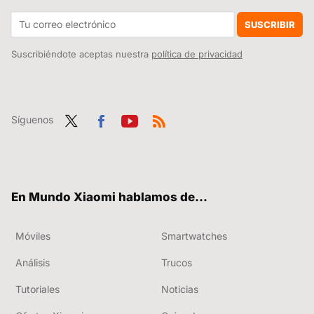
Ya ni del técnico de reparaciones del móvil te puedes fiar: el caso del técnico de Valladolid que robaba vídeos de WhatsApp
SUSCRIBIR
Suscribiéndote aceptas nuestra
política de privacidad
Síguenos
Twit
Fac
You
RSS
ter
ebo
tub
ok
e
En Mundo Xiaomi hablamos de...
Móviles
Smartwatches
Análisis
Trucos
Tutoriales
Noticias