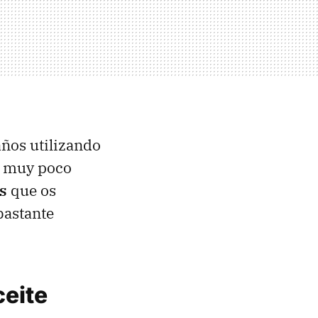
ños utilizando
ce muy poco
s
que os
bastante
ceite