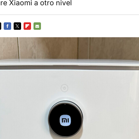
ire Xiaomi a otro nivel
FACEBOOK
TWITTER
FLIPBOARD
E-
MAIL