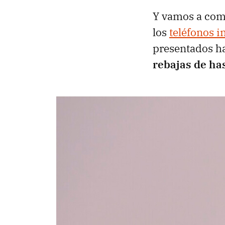
Y vamos a come
los
teléfonos i
presentados ha
rebajas de ha