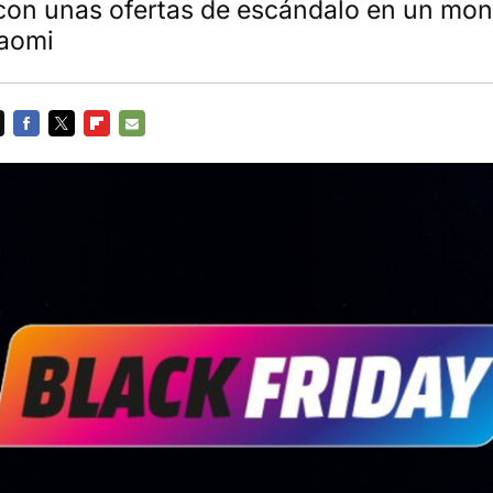
on unas ofertas de escándalo en un mon
iaomi
FACEBOOK
TWITTER
FLIPBOARD
E-
MAIL