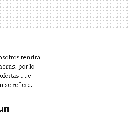
vosotros
tendrá
 horas
, por lo
 ofertas que
 se refiere.
un