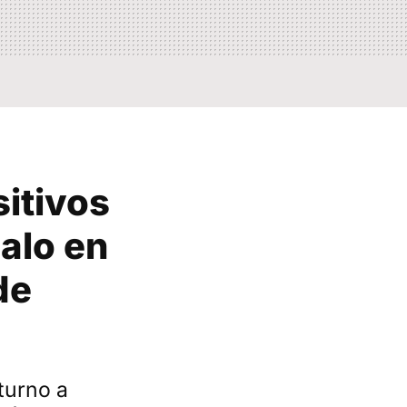
itivos
alo en
de
 turno a