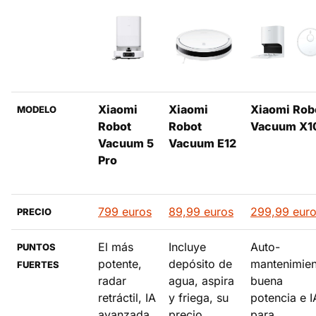
El que se vacía solo el depósito y no necesita
supervisión - Xiaomi Robot Vacuum X10+
El ideal si tienes mascotas - Xiaomi Robot Vacuum
S40 Pro
El que se cuela debajo de todos los muebles y tiene
Xiaomi
Xiaomi
Xiaomi Rob
MODELO
IA - Xiaomi Robot Vacuum 5 Pro
Robot
Robot
Vacuum X1
Qué robot aspirador elegir
Vacuum 5
Vacuum E12
Pro
799 euros
89,99 euros
299,99 eur
PRECIO
El más
Incluye
Auto-
PUNTOS
potente,
depósito de
mantenimien
FUERTES
radar
agua, aspira
buena
retráctil, IA
y friega, su
potencia e I
avanzada,
precio
para