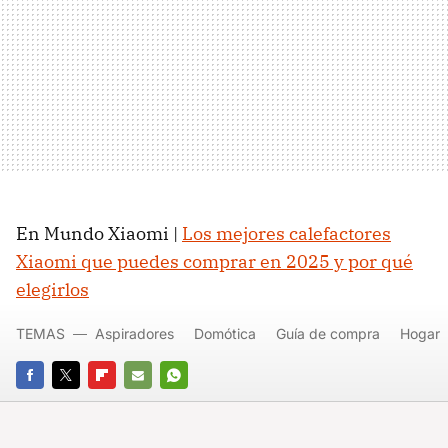
En Mundo Xiaomi |
Los mejores calefactores
Xiaomi que puedes comprar en 2025 y por qué
elegirlos
TEMAS
Aspiradores
Domótica
Guía de compra
Hogar
FACEBOOK
TWITTER
FLIPBOARD
E-
WHATSAPP
MAIL