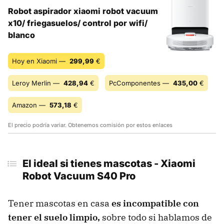
Robot aspirador xiaomi robot vacuum
x10/ friegasuelos/ control por wifi/
blanco
Hoy en Xiaomi —
299,99
€
Leroy Merlin —
428,94
€
PcComponentes —
435,00
€
Amazon —
573,18
€
El precio podría variar. Obtenemos comisión por estos enlaces
El ideal si tienes mascotas - Xiaomi
Robot Vacuum S40 Pro
Tener mascotas en casa
es incompatible con
tener el suelo limpio,
sobre todo si hablamos de