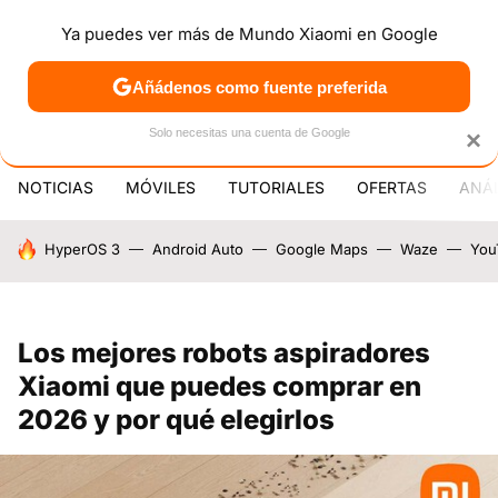
Ya puedes ver más de Mundo Xiaomi en Google
MENÚ
NUEVO
Añádenos como fuente preferida
PATROCINA
Solo necesitas una cuenta de Google
×
NOTICIAS
MÓVILES
TUTORIALES
OFERTAS
ANÁL
HOY SE HABLA DE
HyperOS 3
Android Auto
Google Maps
Waze
You
Los mejores robots aspiradores
Xiaomi que puedes comprar en
2026 y por qué elegirlos