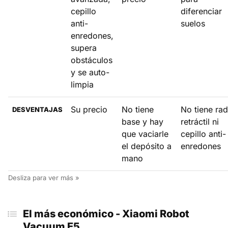
cepillo
diferenciar
anti-
suelos
enredones,
supera
obstáculos
y se auto-
limpia
Su precio
No tiene
No tiene rad
DESVENTAJAS
base y hay
retráctil ni
que vaciarle
cepillo anti-
el depósito a
enredones
mano
El más económico - Xiaomi Robot
Vacuum E5