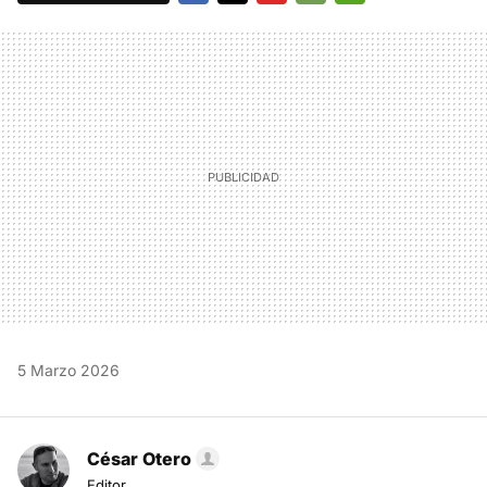
FACEBOOK
TWITTER
FLIPBOARD
E-
WHATSAPP
MAIL
5 Marzo 2026
César Otero
Editor