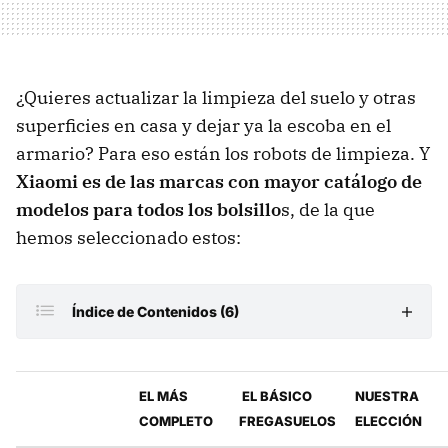
¿Quieres actualizar la limpieza del suelo y otras
superficies en casa y dejar ya la escoba en el
armario? Para eso están los robots de limpieza. Y
Xiaomi es de las marcas
con mayor catálogo de
modelos para todos los bolsillo
s, de la que
hemos seleccionado estos:
Índice de Contenidos (6)
El más económico - Xiaomi Robot Vacuum E5
EL MÁS
EL BÁSICO
NUESTRA
El combo fregasuelos que también barre - Xiaomi
COMPLETO
FREGASUELOS
ELECCIÓN
Robot Vacuum E12