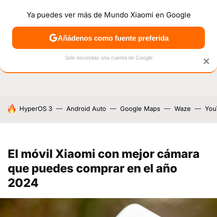
Ya puedes ver más de Mundo Xiaomi en Google
NOTICIAS
MÓVILES
TUTORIALES
OFERTAS
ANÁL
Añádenos como fuente preferida
Solo necesitas una cuenta de Google
×
HOY SE HABLA DE
HyperOS 3
Android Auto
Google Maps
Waze
You
El móvil Xiaomi con mejor cámara
que puedes comprar en el año
2024