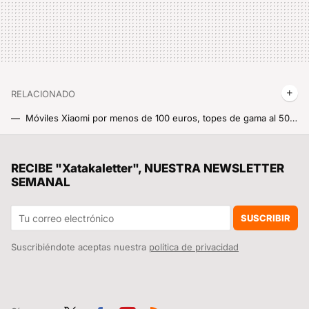
RELACIONADO
Móviles Xiaomi por menos de 100 euros, topes de gama al 50%, tablets y patinetes en un festival de precios bajos y descuentos altos: Cazando Gangas
Móviles con HyperOS, Smart TVs para ver y jugar a gusto y los auriculares más frikis a este lado de la galaxia: Cazando Gangas
La Navidad ya está disponible en la tienda de Huawei con productos exclusivos, descuentos y regalos asegurados
RECIBE "Xatakaletter", NUESTRA NEWSLETTER
SEMANAL
Dime si tienes uno de estos Xiaomi y te diré hasta qué año tendrá soportes y actualizaciones
El misterio del 7642, el código que se está poniendo de moda enviar por WhatsApp
SUSCRIBIR
Suscribiéndote aceptas nuestra
política de privacidad