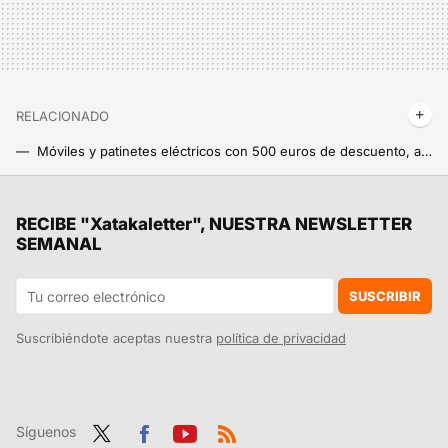
RELACIONADO
Móviles y patinetes eléctricos con 500 euros de descuento, auriculares a precio de risa, relojes inteligentes por menos de 30 euros y más, Cazando Gangas
El potente Xiaomi MIX Flip más barato que nunca, tablets casi regaladas, patinetes eléctricos por 200 euros menos y mucho más en nuestro Cazando Gangas
Los rumores situaban la potencia de Nintendo Switch 2 a la altura de PS4 Pro. 'Cyberpunk 2077' llega para resolver dudas
RECIBE "Xatakaletter", NUESTRA NEWSLETTER
SEMANAL
Teléfonos con descuentos escandalosos, smartwatches más baratos que nunca, tablet recién presentadas muy baratas y mucho más: Cazando Gangas
La Xiaomi Smart Band 10 se queda sin secretos antes de su lanzamiento: más batería, más pantalla y HyperOS 2 al mando de las operaciones
SUSCRIBIR
Suscribiéndote aceptas nuestra
política de privacidad
Síguenos