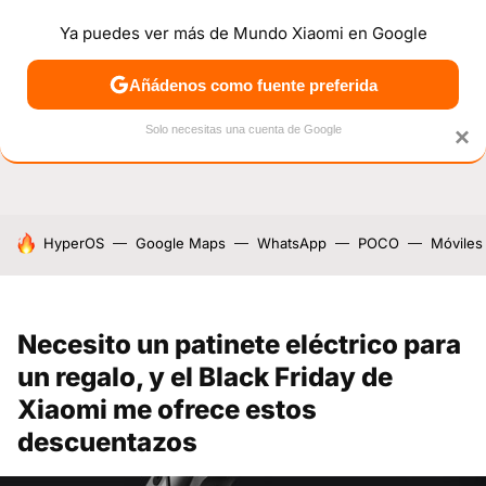
Ya puedes ver más de Mundo Xiaomi en Google
NOTICIAS
MÓVILES
TUTORIALES
OFERTAS
ANÁL
Añádenos como fuente preferida
Solo necesitas una cuenta de Google
×
HOY SE HABLA DE
HyperOS
Google Maps
WhatsApp
POCO
Móviles
Necesito un patinete eléctrico para
un regalo, y el Black Friday de
Xiaomi me ofrece estos
descuentazos